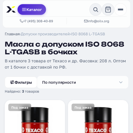
Каталог
+7 (495) 308-40-89
info@oilx.org
Главная
›
Допуски производителей
›
ISO 8068 L-TGASB
Масла с допуском ISO 8068
L-TGASB в бочках
В каталоге 3 товара от Texaco и др. Фасовка: 208 л. Оптом
от 1 бочки с доставкой по РФ.
Фильтры
По популярности
Найдено:
3
товаров
Под заказ
Под заказ