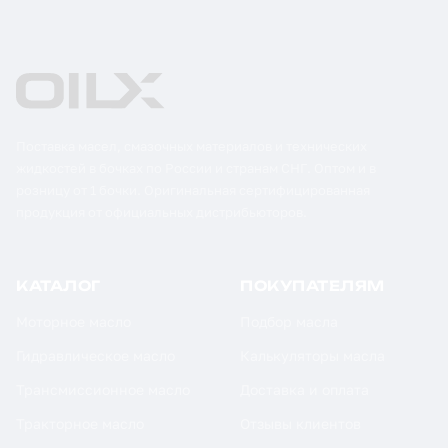
Поставка масел, смазочных материалов и технических
жидкостей в бочках по России и странам СНГ. Оптом и в
розницу от 1 бочки. Оригинальная сертифицированная
продукция от официальных дистрибьюторов.
КАТАЛОГ
ПОКУПАТЕЛЯМ
Моторное масло
Подбор масла
Гидравлическое масло
Калькуляторы масла
Трансмиссионное масло
Доставка и оплата
Тракторное масло
Отзывы клиентов