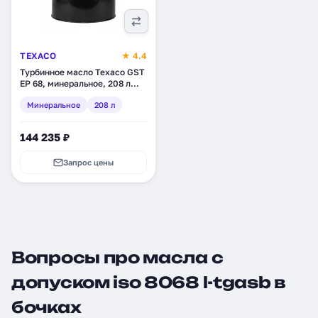
TEXACO
★ 4.4
Турбинное масло Texaco GST
EP 68, минеральное, 208 л
(4036505)
Минеральное
208 л
144 235 ₽
Запрос цены
Вопросы про масла с
допуском iso 8068 l-tgasb в
бочках