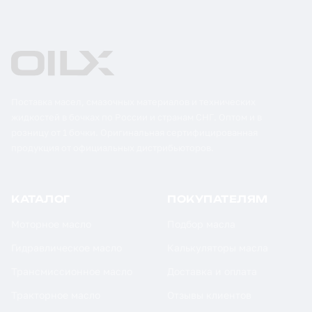
Поставка масел, смазочных материалов и технических
жидкостей в бочках по России и странам СНГ. Оптом и в
розницу от 1 бочки. Оригинальная сертифицированная
продукция от официальных дистрибьюторов.
КАТАЛОГ
ПОКУПАТЕЛЯМ
Моторное масло
Подбор масла
Гидравлическое масло
Калькуляторы масла
Трансмиссионное масло
Доставка и оплата
Тракторное масло
Отзывы клиентов