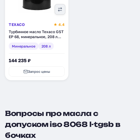
TEXACO
★ 4.4
Турбинное масло Texaco GST
EP 68, минеральное, 208 л
(4036505)
Минеральное
208 л
144 235 ₽
Запрос цены
Вопросы про масла с
допуском iso 8068 l-tgsb в
бочках