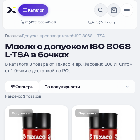
Каталог
+7 (495) 308-40-89
info@oilx.org
Главная
›
Допуски производителей
›
ISO 8068 L-TSA
Масла с допуском ISO 8068
L-TSA в бочках
В каталоге 3 товара от Texaco и др. Фасовка: 208 л. Оптом
от 1 бочки с доставкой по РФ.
Фильтры
По популярности
Найдено:
3
товаров
Под заказ
Под заказ