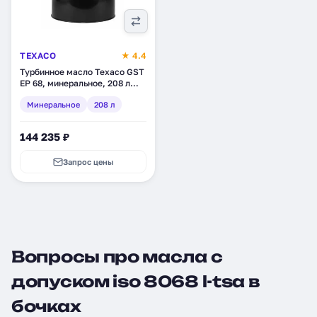
TEXACO
★ 4.4
Турбинное масло Texaco GST
EP 68, минеральное, 208 л
(4036505)
Минеральное
208 л
144 235 ₽
Запрос цены
Вопросы про масла с
допуском iso 8068 l-tsa в
бочках