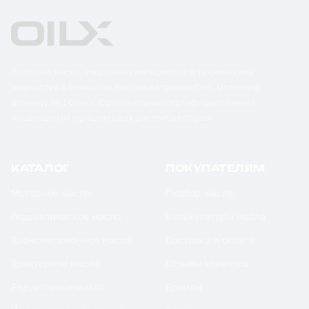
Поставка масел, смазочных материалов и технических
жидкостей в бочках по России и странам СНГ. Оптом и в
розницу от 1 бочки. Оригинальная сертифицированная
продукция от официальных дистрибьюторов.
КАТАЛОГ
ПОКУПАТЕЛЯМ
Моторное масло
Подбор масла
Гидравлическое масло
Калькуляторы масла
Трансмиссионное масло
Доставка и оплата
Тракторное масло
Отзывы клиентов
Редукторное масло
Бренды