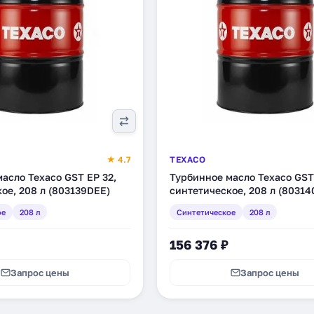
★ 4.7
TEXACO
асло Texaco GST EP 32,
Турбинное масло Texaco GST
ое, 208 л (803139DEE)
синтетическое, 208 л (80314
ое
208 л
Синтетическое
208 л
156 376 ₽
Запрос цены
Запрос цены