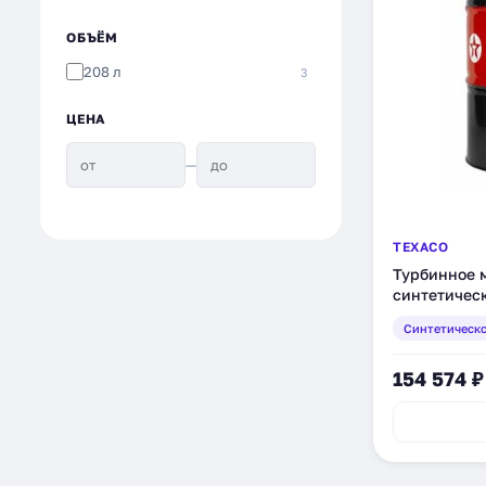
ОБЪЁМ
208 л
3
ЦЕНА
—
TEXACO
Турбинное м
синтетическ
Синтетическ
154 574 ₽