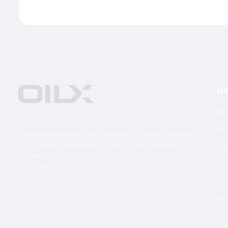
К
Мо
Поставка масел, смазочных материалов и
Ги
технических жидкостей в бочках по России и странам
СНГ. Оптом и в розницу от 1 бочки. Оригинальная
Тр
сертифицированная продукция от официальных
Тр
дистрибьюторов.
Ре
Ин
Ко