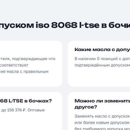
уском iso 8068 l-tse в боч
Какие масла с допу
ителя, подтверждающее что
В наличии 0 позиций с доп
соответствует
подтверждённым допуском 
ние масла с правильным
68 L-TSE в бочках?
Можно ли заменить 
другое?
 до 156 376 ₽. Оптовые
Заменять масло с допуском
или более новым допуском 
без требуемого допуска м