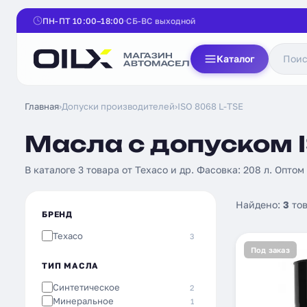
ПН-ПТ 10:00–18:00
СБ-ВС выходной
Каталог
Главная
›
Допуски производителей
›
ISO 8068 L-TSE
Масла с допуском I
В каталоге 3 товара от Texaco и др. Фасовка: 208 л. Оптом
Найдено:
3
тов
БРЕНД
Texaco
3
Под заказ
ТИП МАСЛА
Синтетическое
2
Минеральное
1