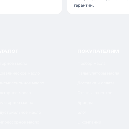
гарантии.
АТАЛОГ
ПОКУПАТЕЛЯМ
торное масло
Подбор масла
дравлическое масло
Калькуляторы масла
ансмиссионное масло
Доставка и оплата
акторное масло
Отзывы клиентов
дукторное масло
Бренды
дустриальное масло
Блог
мпрессорное масло
О компании