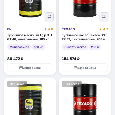
ENI
★ 4.8
TEXACO
★ 4.7
Турбинное масло Eni Agip OTE
Турбинное масло Texaco GST
GT 46, минеральное, 180 кг
EP 32, синтетическое, 208 л
(261611)
(803139DEE)
Минеральное
180 кг
Синтетическое
208 л
86 472 ₽
154 574 ₽
Запрос цены
Запрос цены
Под заказ
Под заказ