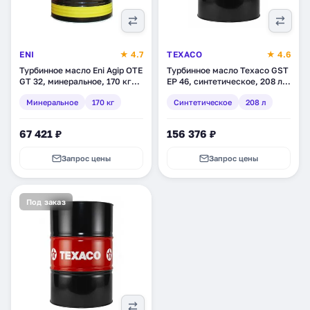
ENI
★ 4.7
TEXACO
★ 4.6
Турбинное масло Eni Agip OTE
Турбинное масло Texaco GST
GT 32, минеральное, 170 кг
EP 46, синтетическое, 208 л
(775511)
(803140DEE)
Минеральное
170 кг
Синтетическое
208 л
67 421 ₽
156 376 ₽
Запрос цены
Запрос цены
Под заказ