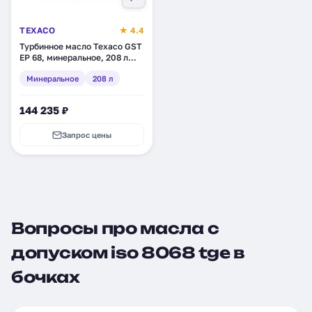
TEXACO
★ 4.4
Турбинное масло Texaco GST
EP 68, минеральное, 208 л
(4036505)
Минеральное
208 л
144 235 ₽
Запрос цены
Вопросы про масла с
допуском iso 8068 tge в
бочках