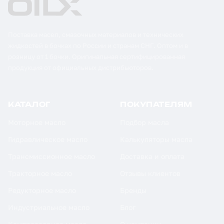
Поставка масел, смазочных материалов и технических
жидкостей в бочках по России и странам СНГ. Оптом и в
розницу от 1 бочки. Оригинальная сертифицированная
продукция от официальных дистрибьюторов.
КАТАЛОГ
ПОКУПАТЕЛЯМ
Моторное масло
Подбор масла
Гидравлическое масло
Калькуляторы масла
Трансмиссионное масло
Доставка и оплата
Тракторное масло
Отзывы клиентов
Редукторное масло
Бренды
Индустриальное масло
Блог