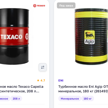
Под заказ
★ 4.7
ENI
ное масло Texaco Capella
Турбинное масло Eni Agip OT
синтетическое, 208 л
минеральное, 180 кг (261493
)
ческое
208 л
Минеральное
180 кг