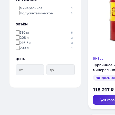
Минеральное
6
Полусинтетическое
6
ОБЪЁМ
180 кг
5
208 л
3
216,5 л
3
209 л
1
SHELL
ЦЕНА
Турбинное м
—
минеральное
Минеральное
118 217 ₽
В корз