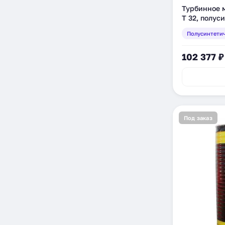
Турбинное
Т 32, полус
(205981)
Полусинтети
102 377 ₽
Под заказ