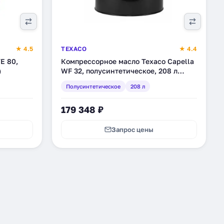
★ 4.5
TEXACO
★ 4.4
E 80,
Компрессорное масло Texaco Capella
)
WF 32, полусинтетическое, 208 л
(801567DEE)
Полусинтетическое
208 л
179 348 ₽
Запрос цены