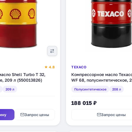
★ 4.8
TEXACO
асло Shell Turbo T 32,
Компрессорное масло Texaco
, 209 л (550013826)
WF 68, полусинтетическое, 2
(801562DEE)
209 л
Полусинтетическое
208 л
188 015 ₽
ину
Запрос цены
Запрос цены