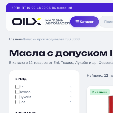
ПН-ПТ 10:00–18:00
СБ-ВС выходной
Каталог
Главная
›
Допуски производителей
›
ISO 8068
Масла с допуском I
В каталоге 12 товаров от Eni, Texaco, Лукойл и др. Фасовка:
Найдено:
12
то
БРЕНД
Eni
5
Texaco
3
В наличии
Лукойл
3
Shell
1
ТИП МАСЛА