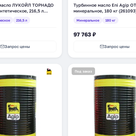
 масло ЛУКОЙЛ ТОРНАДО
Турбинное масло Eni Agip OT
интетическое, 216,5 л
минеральное, 180 кг (261093
ческое
216,5 л
Минеральное
180 кг
97 763 ₽
Запрос цены
Запрос цены
Под заказ