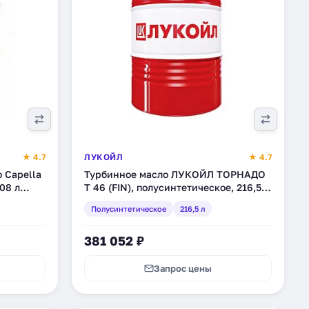
★ 4.7
ЛУКОЙЛ
★ 4.7
 Capella
Турбинное масло ЛУКОЙЛ ТОРНАДО
08 л
Т 46 (FIN), полусинтетическое, 216,5 л
(1654293)
Полусинтетическое
216,5 л
381 052 ₽
Запрос цены