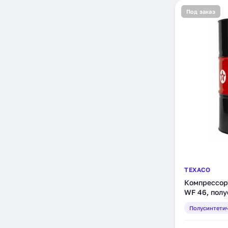
Под заказ
TEXACO
Компрессор
WF 46, полу
(801595HOE
Полусинтети