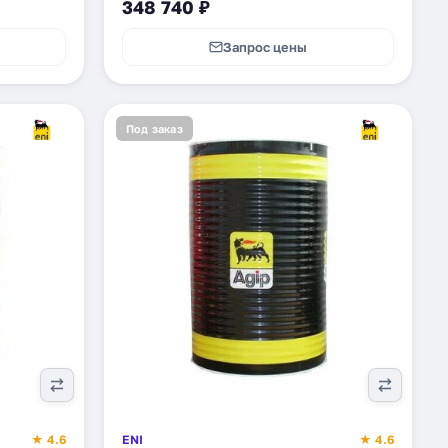
348 740 ₽
Запрос цены
Под заказ
★ 4.6
ENI
★ 4.6