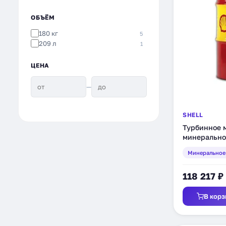
ОБЪЁМ
180 кг
5
209 л
1
ЦЕНА
—
SHELL
Турбинное м
минеральное
Минеральное
118 217 ₽
В корз