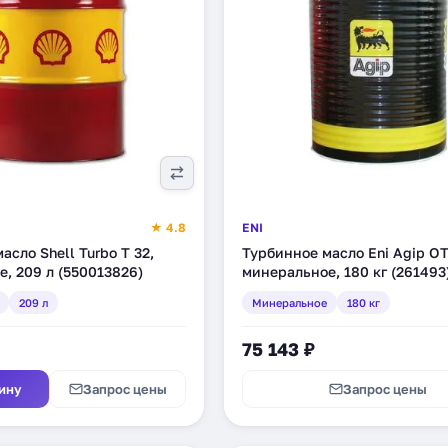
★ 4.8
ENI
асло Shell Turbo T 32,
Турбинное масло Eni Agip OT
, 209 л (550013826)
минеральное, 180 кг (261493
209 л
Минеральное
180 кг
75 143 ₽
ину
Запрос цены
Запрос цены