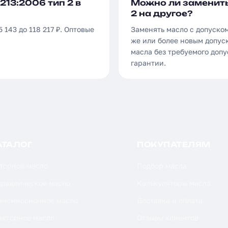
213:2006 тип 2 в
Можно ли заменить 
2 на другое?
 143 до 118 217 ₽. Оптовые
Заменять масло с допуском
же или более новым допуск
масла без требуемого доп
гарантии.
АТАЛОГ
ПОКУПАТЕЛЯМ
торное масло
Подбор масла
дравлическое масло
Калькуляторы масла
ансмиссионное масло
Доставка и оплата
акторное масло
Отзывы клиентов