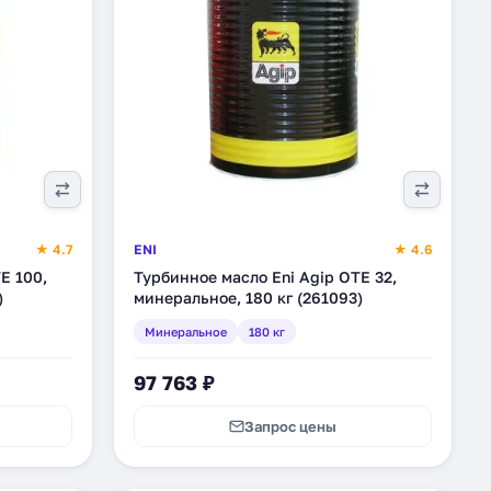
★ 4.7
ENI
★ 4.6
E 100,
Турбинное масло Eni Agip OTE 32,
)
минеральное, 180 кг (261093)
Минеральное
180 кг
97 763 ₽
Запрос цены