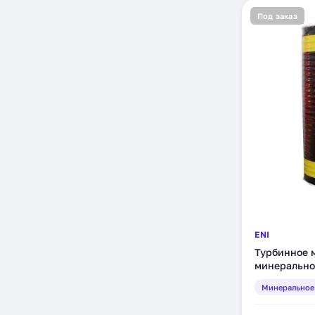
Под заказ
ENI
Турбинное м
минеральное
Минеральное