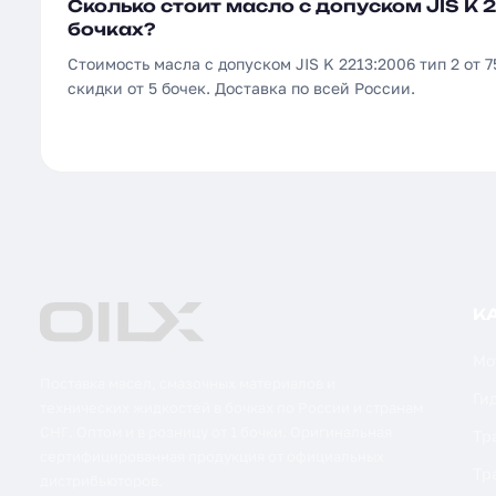
Сколько стоит масло с допуском JIS K 2
бочках?
Стоимость масла с допуском JIS K 2213:2006 тип 2 от 75
скидки от 5 бочек. Доставка по всей России.
К
Мо
Поставка масел, смазочных материалов и
Ги
технических жидкостей в бочках по России и странам
СНГ. Оптом и в розницу от 1 бочки. Оригинальная
Тр
сертифицированная продукция от официальных
Тр
дистрибьюторов.