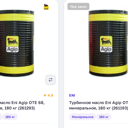
Под заказ
★ 4.6
ENI
асло Eni Agip OTE 68,
Турбинное масло Eni Agip OT
, 180 кг (261293)
минеральное, 180 кг (261193
180 кг
Минеральное
180 кг