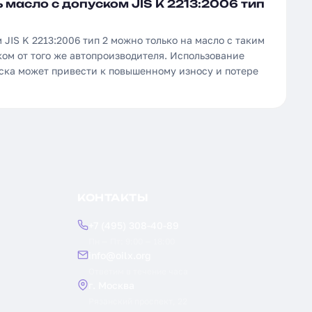
масло с допуском JIS K 2213:2006 тип
 JIS K 2213:2006 тип 2 можно только на масло с таким
ом от того же автопроизводителя. Использование
уска может привести к повышенному износу и потере
КОНТАКТЫ
+7 (495) 308-40-89
Пн — Пт: 9:00 — 18:00
info@oilx.org
Ответим в течение часа
г. Москва
Рязанский проспект, 22