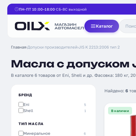
ПН-ПТ 10:00–18:00
СБ-ВС выходной
Каталог
Главная
›
Допуски производителей
›
JIS K 2213:2006 тип 2
Масла с допуском J
В каталоге 6 товаров от Eni, Shell и др. Фасовка: 180 кг, 2
Найдено:
6
тов
БРЕНД
Eni
5
Shell
1
В наличии
ТИП МАСЛА
Минеральное
6