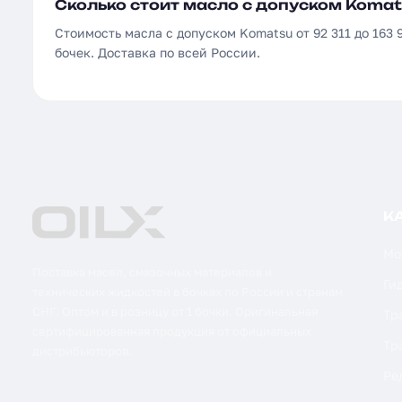
Сколько стоит масло с допуском Komat
Стоимость масла с допуском Komatsu от 92 311 до 163 9
бочек. Доставка по всей России.
К
Мо
Поставка масел, смазочных материалов и
Ги
технических жидкостей в бочках по России и странам
СНГ. Оптом и в розницу от 1 бочки. Оригинальная
Тр
сертифицированная продукция от официальных
Тр
дистрибьюторов.
Ре