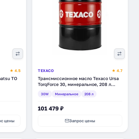
★ 4.5
TEXACO
★ 4.7
atsu TO
Трансмиссионное масло Texaco Ursa
TorqForce 30, минеральное, 208 л
(803225DEE)
30W
Минеральное
208 л
101 479 ₽
ос цены
Запрос цены