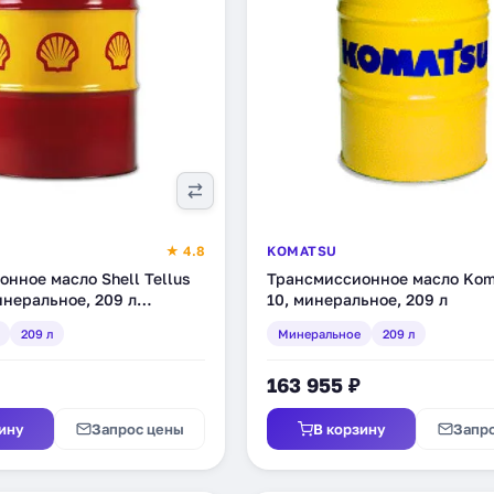
★ 4.8
KOMATSU
нное масло Shell Tellus
Трансмиссионное масло Kom
инеральное, 209 л
10, минеральное, 209 л
209 л
Минеральное
209 л
163 955 ₽
ину
Запрос цены
В корзину
Запр