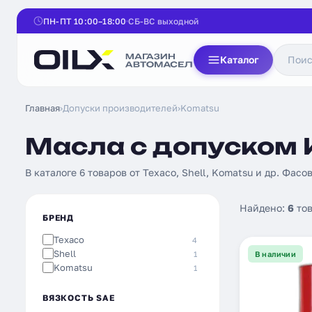
ПН-ПТ 10:00–18:00
СБ-ВС выходной
Каталог
Главная
›
Допуски производителей
›
Komatsu
Масла с допуском 
В каталоге 6 товаров от Texaco, Shell, Komatsu и др. Фасов
Найдено:
6
тов
БРЕНД
Texaco
4
Shell
1
В наличии
Komatsu
1
ВЯЗКОСТЬ SAE