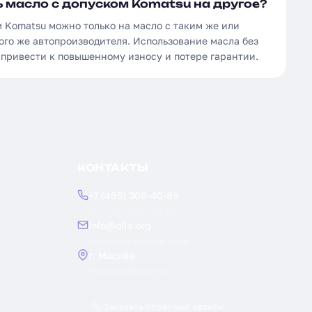
 масло с допуском Komatsu на другое?
м Komatsu можно только на масло с таким же или
ого же автопроизводителя. Использование масла без
 привести к повышенному износу и потере гарантии.
КОНТАКТЫ
+7 (495) 308-40-89
Пн — Пт: 9:00 — 18:00
info@oilx.org
Ответим в течение часа
г. Москва
Рязанский проспект, 22
Заказать обратный звонок