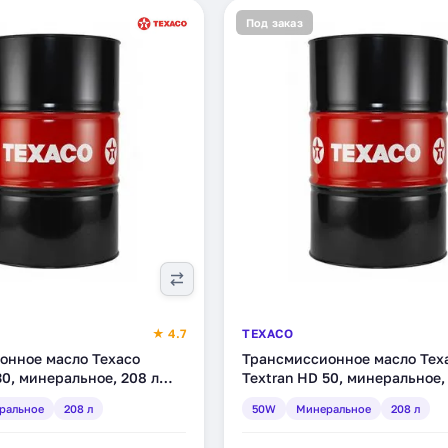
Под заказ
★ 4.7
TEXACO
онное масло Texaco
Трансмиссионное масло Tex
30, минеральное, 208 л
Textran HD 50, минеральное,
(4025629)
ральное
208 л
50W
Минеральное
208 л