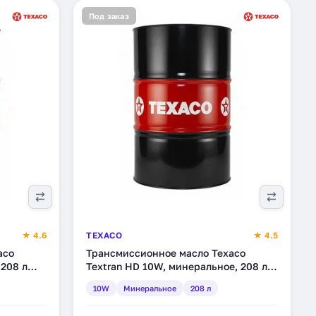
Под заказ
★ 4.6
TEXACO
★ 4.5
aco
Трансмиссионное масло Texaco
 208 л
Textran HD 10W, минеральное, 208 л
(4026886)
10W
Минеральное
208 л