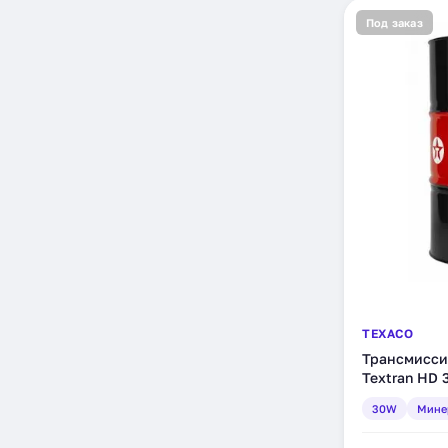
Под заказ
TEXACO
Трансмисси
Textran HD 
(4025627)
30W
Мине