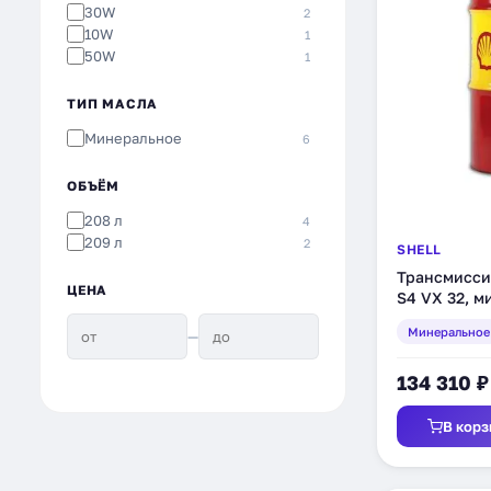
30W
2
10W
1
50W
1
ТИП МАСЛА
Минеральное
6
ОБЪЁМ
208 л
4
209 л
2
SHELL
Трансмиссио
ЦЕНА
S4 VX 32, м
(550026354)
Минеральное
—
134 310 ₽
В корз