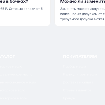
su в бочках?
Можно ли заменить
55 ₽. Оптовые скидки от 5
Заменять масло с допуско
более новым допуском от т
требуемого допуска может
АТАЛОГ
ПОКУПАТЕЛЯМ
торное масло
Подбор масла
дравлическое масло
Калькуляторы масла
ансмиссионное масло
Доставка и оплата
акторное масло
Отзывы клиентов
дукторное масло
Бренды