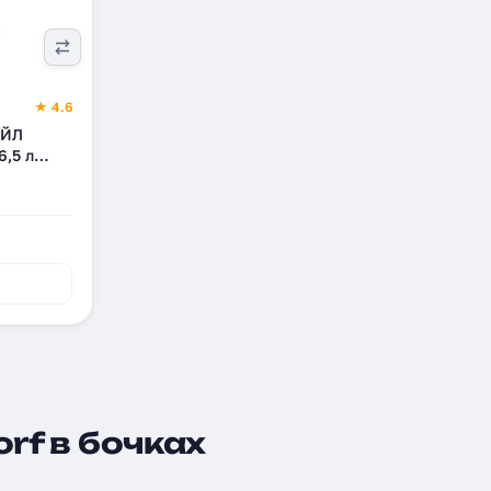
★ 4.6
ОЙЛ
6,5 л
rf в бочках