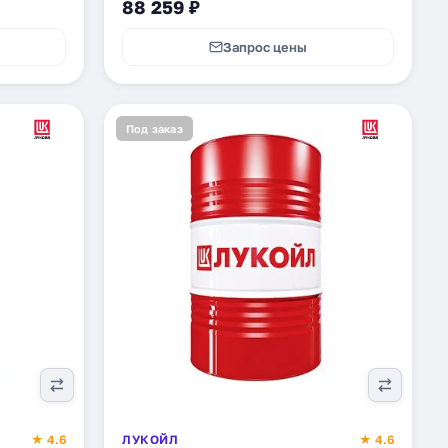
88 259 ₽
Запрос цены
Под заказ
★ 4.6
ЛУКОЙЛ
★ 4.6