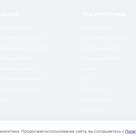
АТАЛОГ
ПОКУПАТЕЛЯМ
торное масло
Подбор масла
дравлическое масло
Калькуляторы масла
ансмиссионное масло
Доставка и оплата
акторное масло
Отзывы клиентов
дукторное масло
Бренды
дустриальное масло
Блог
мпрессорное масло
О компании
азки
Честный знак
Контакты
аналитики. Продолжая использование сайта, вы соглашаетесь с
Поли