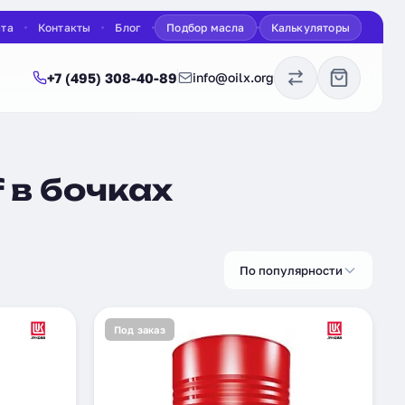
ата
Контакты
Блог
Подбор масла
Калькуляторы
+7 (495) 308-40-89
info@oilx.org
 в бочках
По популярности
Под заказ