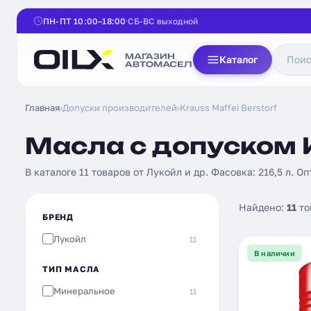
ПН-ПТ 10:00–18:00
СБ-ВС выходной
Каталог
Главная
›
Допуски производителей
›
Krauss Maffei Berstorf
Масла с допуском K
В каталоге 11 товаров от Лукойл и др. Фасовка: 216,5 л. Оп
Найдено:
11
то
БРЕНД
Лукойл
11
В наличии
ТИП МАСЛА
Минеральное
11