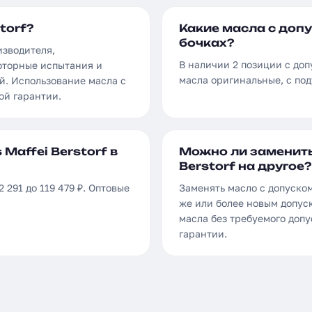
torf?
Какие масла с допус
бочках?
изводителя,
В наличии 2 позиции с допу
оторные испытания и
масла оригинальные, с по
й. Использование масла с
ой гарантии.
Maffei Berstorf в
Можно ли заменить
Berstorf на другое?
2 291 до 119 479 ₽. Оптовые
Заменять масло с допуском 
же или более новым допуск
масла без требуемого доп
гарантии.