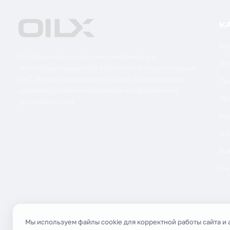
К
Мо
Поставка масел, смазочных материалов и
Ги
технических жидкостей в бочках по России и странам
СНГ. Оптом и в розницу от 1 бочки. Оригинальная
Тр
сертифицированная продукция от официальных
Тр
дистрибьюторов.
Ре
Ин
Ко
См
Мы используем файлы cookie для корректной работы сайта и 