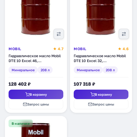
MOBIL
★ 4.7
MOBIL
★ 4.6
Гидравлическое масло Mobil
Гидравлическое масло Mobil
DTE 10 Excel 46,
DTE 10 Excel 32,
минеральное, 208 л (150657)
минеральное, 208 л (150653)
Минеральное
208 л
Минеральное
208 л
128 402 ₽
107 318 ₽
В корзину
В корзину
Запрос цены
Запрос цены
В наличии