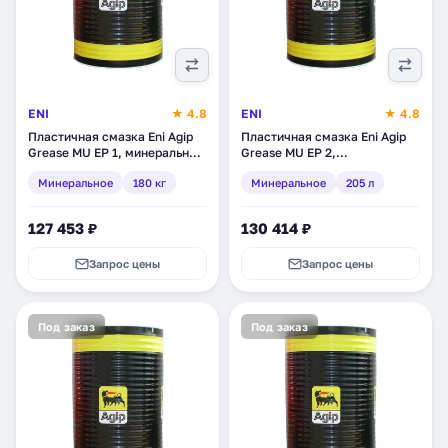
ENI
★ 4.8
ENI
★ 4.8
Пластичная смазка Eni Agip
Пластичная смазка Eni Agip
Grease MU EP 1, минеральное,
Grease MU EP 2,
180 кг (463625)
минеральное, 205 л (463725)
Минеральное
180 кг
Минеральное
205 л
127 453 ₽
130 414 ₽
Запрос цены
Запрос цены
Под заказ
Под заказ