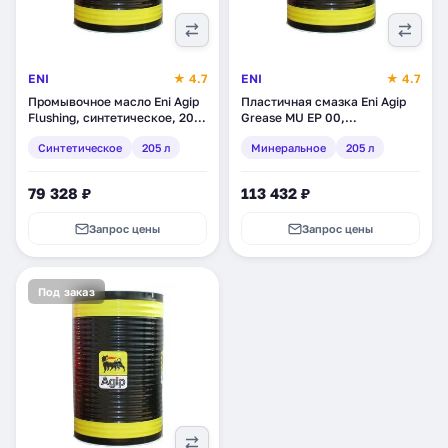
ENI
★ 4.7
ENI
★ 4.7
Промывочное масло Eni Agip
Пластичная смазка Eni Agip
Flushing, синтетическое, 205
Grease MU EP 00,
л (3231666)
минеральное, 205 л (464325)
Синтетическое
205 л
Минеральное
205 л
79 328 ₽
113 432 ₽
Запрос цены
Запрос цены
Под заказ