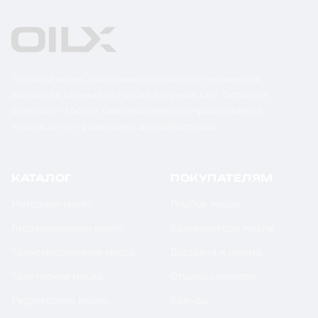
Поставка масел, смазочных материалов и технических
жидкостей в бочках по России и странам СНГ. Оптом и в
розницу от 1 бочки. Оригинальная сертифицированная
продукция от официальных дистрибьюторов.
КАТАЛОГ
ПОКУПАТЕЛЯМ
Моторное масло
Подбор масла
Гидравлическое масло
Калькуляторы масла
Трансмиссионное масло
Доставка и оплата
Тракторное масло
Отзывы клиентов
Редукторное масло
Бренды