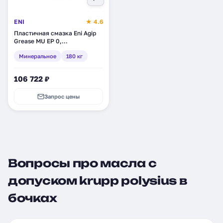
ENI
★ 4.6
Пластичная смазка Eni Agip
Grease MU EP 0,
минеральное, 180 кг (463525)
Минеральное
180 кг
106 722 ₽
Запрос цены
Вопросы про масла с
допуском krupp polysius в
бочках