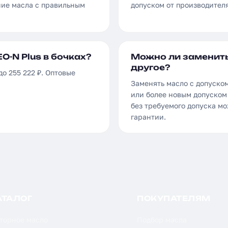
ние масла с правильным
допуском от производителя
O-N Plus в бочках?
Можно ли заменить
другое?
до 255 222 ₽. Оптовые
Заменять масло с допуском
или более новым допуском 
без требуемого допуска м
гарантии.
АТАЛОГ
ПОКУПАТЕЛЯМ
торное масло
Подбор масла