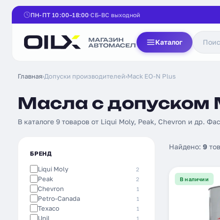
ПН-ПТ 10:00–18:00
СБ-ВС выходной
Каталог
Главная
›
Допуски производителей
›
Mack EO-N Plus
Масла с допуском M
В каталоге 9 товаров от Liqui Moly, Peak, Chevron и др. Фас
Найдено:
9
тов
БРЕНД
Liqui Moly
2
Peak
2
В наличии
Chevron
1
Petro-Canada
1
Texaco
1
Unil
1