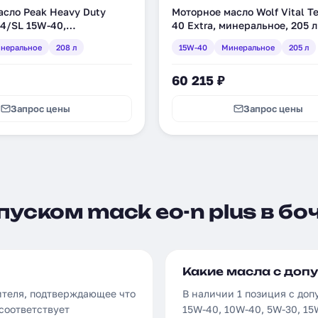
асло Peak Heavy Duty
Моторное масло Wolf Vital T
-4/SL 15W-40,
40 Extra, минеральное, 205 л
, 208 л (7020110)
(8319686)
неральное
208 л
15W-40
Минеральное
205 л
60 215 ₽
Запрос цены
Запрос цены
уском mack eo-n plus в бо
Какие масла с допу
ителя, подтверждающее что
В наличии 1 позиция с доп
соответствует
15W-40, 10W-40, 5W-30, 1