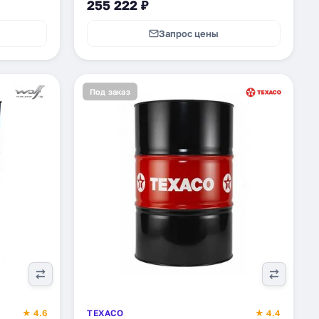
255 222 ₽
Запрос цены
Под заказ
★ 4.6
TEXACO
★ 4.4