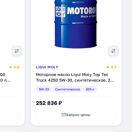
★ 4.8
LIQUI MOLY
★ 4.7
700
Моторное масло Liqui Moly Top Tec
0 л
Truck 4250 5W-30, синтетическое, 205
л (3784)
5W-30
Синтетическое
205 л
252 836 ₽
Запрос цены