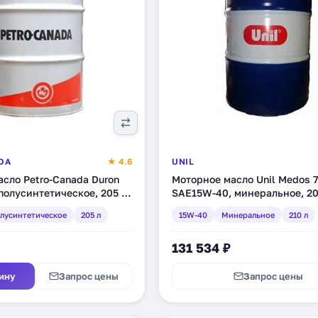
DA
★ 4.6
UNIL
сло Petro-Canada Duron
Моторное масло Unil Medos 
полусинтетическое, 205 л
SAE15W-40, минеральное, 20
(120040-68)
лусинтетическое
205 л
15W-40
Минеральное
210 л
131 534 ₽
ину
Запрос цены
Запрос цены