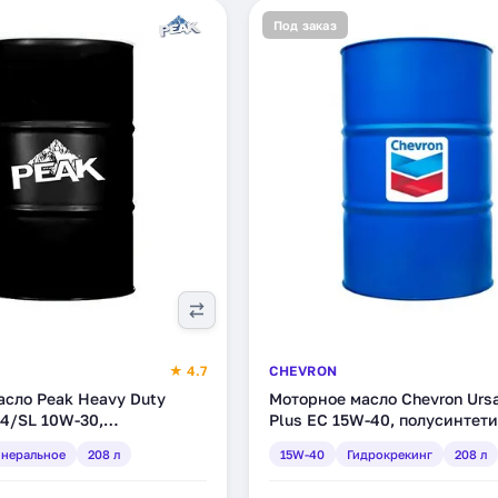
Под заказ
★ 4.7
CHEVRON
асло Peak Heavy Duty
Моторное масло Chevron Urs
-4/SL 10W-30,
Plus EC 15W-40, полусинтети
, 208 л (7020112)
гидрокрекинг, 208 л (257005
неральное
208 л
15W-40
Гидрокрекинг
208 л