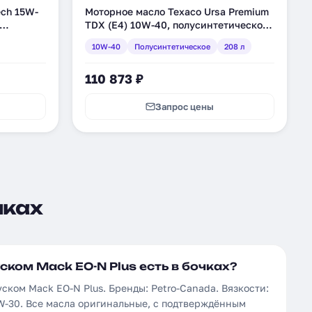
ech 15W-
Моторное масло Texaco Ursa Premium
TDX (E4) 10W-40, полусинтетическое,
208 л (802970DEE)
10W-40
Полусинтетическое
208 л
110 873 ₽
Запрос цены
чках
ском Mack EO-N Plus есть в бочках?
уском Mack EO-N Plus. Бренды: Petro-Canada. Вязкости:
5W-30. Все масла оригинальные, с подтверждённым