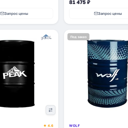
81 475 ₽
Запрос цены
Запрос цены
Под заказ
★ 4.6
WOLF