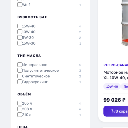
Wolf
1
ВЯЗКОСТЬ SAE
15W-40
4
10W-40
2
5W-30
2
15W-30
1
ТИП МАСЛА
Минеральное
4
PETRO-CANA
Полусинтетическое
3
Моторное ма
Синтетическое
2
XL 10W-40, 
Гидрокрекинг
1
(DXL14DRM)
10W-40
По
ОБЪЁМ
99 026 ₽
205 л
4
208 л
4
В корз
210 л
1
ЦЕНА