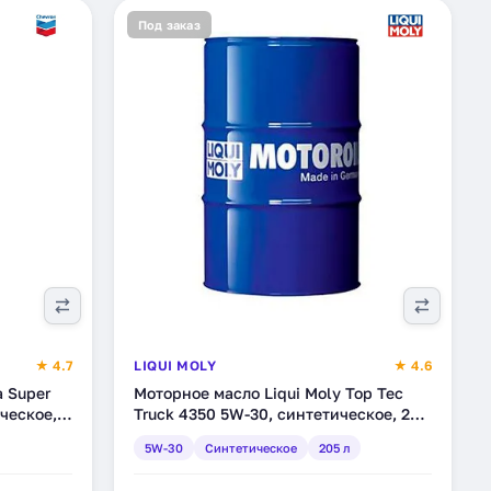
Под заказ
★ 4.7
LIQUI MOLY
★ 4.6
a Super
Моторное масло Liqui Moly Top Tec
ческое,
Truck 4350 5W-30, синтетическое, 205
981)
л (3788)
5W-30
Синтетическое
205 л