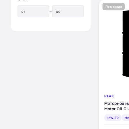
Под заказ
—
PEAK
Моторное м
Motor Oil CI
минеральное
15W-30
Ми