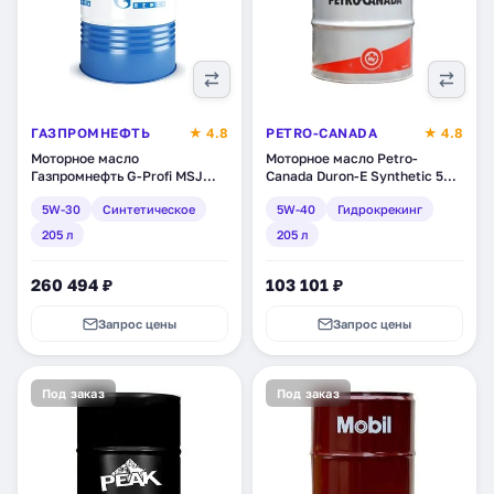
ГАЗПРОМНЕФТЬ
★ 4.8
PETRO-CANADA
★ 4.8
Моторное масло
Моторное масло Petro-
Газпромнефть G-Profi MSJ
Canada Duron-E Synthetic 5W-
5W-30, синтетическое, 205 л
40, синтетическое,
5W-30
Синтетическое
5W-40
Гидрокрекинг
(253133886)
гидрокрекинг, 205 л
(DESYN54DRM)
205 л
205 л
260 494 ₽
103 101 ₽
Запрос цены
Запрос цены
Под заказ
Под заказ