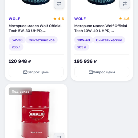
WOLF
★ 4.6
WOLF
★ 4.6
Моторное масло Wolf Official
Моторное масло Wolf Official
Tech 5W-30 UHPD,
Tech 10W-40 UHPD,
синтетическое, 205 л
синтетическое, 205 л
5W-30
Синтетическое
10W-40
Синтетическое
(8325861)
(8329166)
205 л
205 л
120 948 ₽
195 936 ₽
Запрос цены
Запрос цены
Под заказ