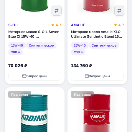
S-OIL
★ 4.7
AMALIE
★ 4.7
Моторное масло S-OIL Seven
Моторное масло Amalie XLO
Blue CI 15W-40,
Ultimate Synthetic Blend 15W-
синтетическое, 200 л
40, синтетическое, 208 л
15W-40
Синтетическое
15W-40
Синтетическое
(BL15W40_200)
(160-79103-05)
200 л
208 л
70 026 ₽
134 760 ₽
Запрос цены
Запрос цены
Под заказ
Под заказ