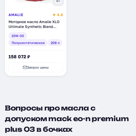
AMALIE
★ 4.6
Моторное масло Amalie XLO
Ultimate Synthetic Blend
10W-30, полусинтетическое,
10W-30
208 л (160-79173-05)
Полусинтетическое
208 л
158 072 ₽
Запрос цены
Вопросы про масла с
допуском mack eo-n premium
plus 03 в бочках