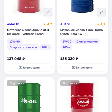
AMALIE
★ 4.7
AIMOL
★ 4.7
Моторное масло Amalie XLO
Моторное масло Aimol Turbo
Ultimate Synthetic Blend
Synth Ultra 5W-30,
10W-40, полусинтетическое,
синтетическое, 205 л (60843)
10W-40
5W-30
Синтетическое
208 л (160-79183-05)
Полусинтетическое
208 л
205 л
137 048 ₽
135 330 ₽
Запрос цены
Запрос цены
Под заказ
Под заказ