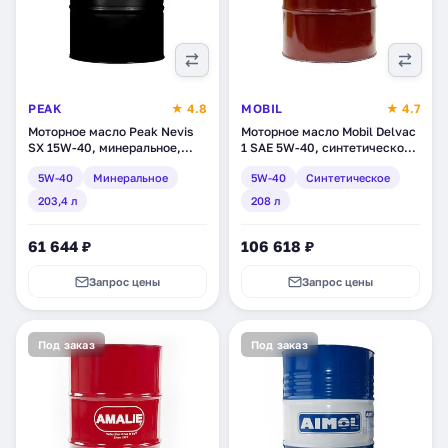
PEAK
★ 4.8
MOBIL
★ 4.7
Моторное масло Peak Nevis
Моторное масло Mobil Delvac
SX 15W-40, минеральное,
1 SAE 5W-40, синтетическое,
203,4 л (7320001)
208 л (153543)
5W-40
Минеральное
5W-40
Синтетическое
203,4 л
208 л
61 644 ₽
106 618 ₽
Запрос цены
Запрос цены
Под заказ
Под заказ