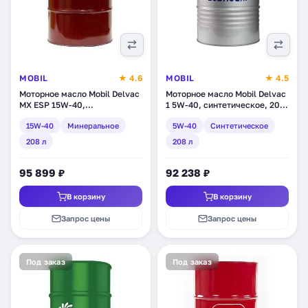
MOBIL
★ 4.6
MOBIL
★ 4.5
Моторное масло Mobil Delvac
Моторное масло Mobil Delvac
MX ESP 15W-40,
1 5W-40, синтетическое, 208
минеральное, 208 л (150774)
л (141551)
15W-40
Минеральное
5W-40
Синтетическое
208 л
208 л
95 899 ₽
92 238 ₽
В корзину
В корзину
Запрос цены
Запрос цены
Под заказ
Под заказ