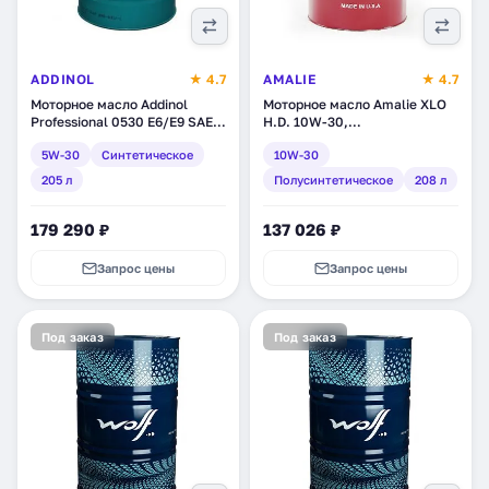
ADDINOL
★ 4.7
AMALIE
★ 4.7
Моторное масло Addinol
Моторное масло Amalie XLO
Professional 0530 E6/E9 SAE
H.D. 10W-30,
5W-30, синтетическое, 205 л
полусинтетическое, 208 л
5W-30
Синтетическое
10W-30
(4014766403148)
(160-71773-05)
205 л
Полусинтетическое
208 л
179 290 ₽
137 026 ₽
Запрос цены
Запрос цены
Под заказ
Под заказ