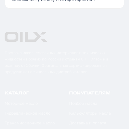
Поставка масел, смазочных материалов и технических
жидкостей в бочках по России и странам СНГ. Оптом и в
розницу от 1 бочки. Оригинальная сертифицированная
продукция от официальных дистрибьюторов.
КАТАЛОГ
ПОКУПАТЕЛЯМ
Моторное масло
Подбор масла
Гидравлическое масло
Калькуляторы масла
Трансмиссионное масло
Доставка и оплата