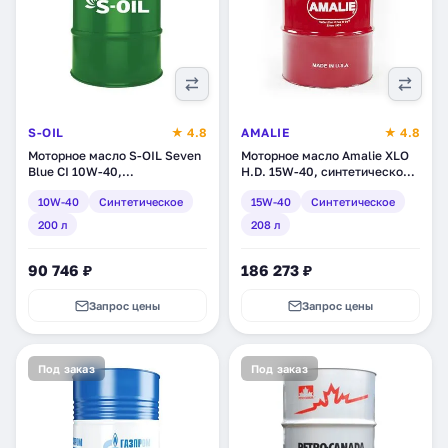
S-OIL
★ 4.8
AMALIE
★ 4.8
Моторное масло S-OIL Seven
Моторное масло Amalie XLO
Blue CI 10W-40,
H.D. 15W-40, синтетическое,
синтетическое, 200 л
208 л (160-71703-05)
10W-40
Синтетическое
15W-40
Синтетическое
(BL10W40_200)
200 л
208 л
90 746 ₽
186 273 ₽
Запрос цены
Запрос цены
Под заказ
Под заказ