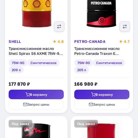
SHELL
★ 4.8
PETRO-CANADA
★ 4.7
Трансмиссионное масло
Трансмиссионное масло
Shell Spirax S6 AXME 75W-90,
Petro-Canada Traxon E
синтетическое, 209 л
Synthetic 75W-90,
75W-90
Синтетическое
75W-90
Синтетическое
(550027907)
синтетическое, 205 л
(TRE759DRM)
209 л
205 л
177 870 ₽
166 980 ₽
В корзину
В корзину
Запрос цены
Запрос цены
Под заказ
Под заказ