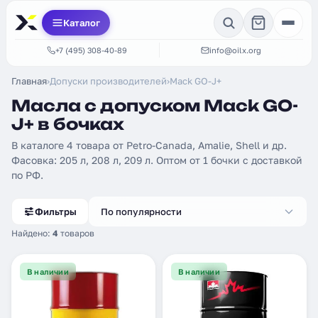
Каталог
+7 (495) 308-40-89
info@oilx.org
Главная
›
Допуски производителей
›
Mack GO-J+
Масла с допуском Mack GO-
J+ в бочках
В каталоге 4 товара от Petro-Canada, Amalie, Shell и др.
Фасовка: 205 л, 208 л, 209 л. Оптом от 1 бочки с доставкой
по РФ.
Фильтры
По популярности
Найдено:
4
товаров
В наличии
В наличии