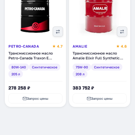
PETRO-CANADA
★ 4.7
AMALIE
★ 4.6
Трансмиссионное масло
Трансмиссионное масло
Petro-Canada Traxon E
Amalie Elixir Full Synthetic
Synthetic 80W-140,
GL-5 75W-90, синтетическое,
80W-140
Синтетическое
75W-90
Синтетическое
синтетическое, 205 л
208 л (160-73163-05)
(TRE814DRM)
205 л
208 л
278 258 ₽
383 752 ₽
Запрос цены
Запрос цены