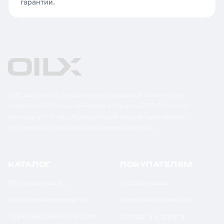
гарантии.
Поставка масел, смазочных материалов и технических
жидкостей в бочках по России и странам СНГ. Оптом и в
розницу от 1 бочки. Оригинальная сертифицированная
продукция от официальных дистрибьюторов.
КАТАЛОГ
ПОКУПАТЕЛЯМ
Моторное масло
Подбор масла
Гидравлическое масло
Калькуляторы масла
Трансмиссионное масло
Доставка и оплата