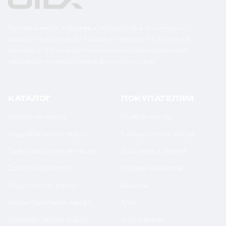
Поставка масел, смазочных материалов и технических
жидкостей в бочках по России и странам СНГ. Оптом и в
розницу от 1 бочки. Оригинальная сертифицированная
продукция от официальных дистрибьюторов.
КАТАЛОГ
ПОКУПАТЕЛЯМ
Моторное масло
Подбор масла
Гидравлическое масло
Калькуляторы масла
Трансмиссионное масло
Доставка и оплата
Тракторное масло
Отзывы клиентов
Редукторное масло
Бренды
Индустриальное масло
Блог
Компрессорное масло
О компании