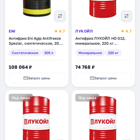
ENI
★ 4.7
ЛУКОЙЛ
★ 4.7
Антифриз Eni Agip Antifreeze
Антифриз ЛУКОЙЛ HD G12,
Spezial, синтетическое, 205 л
минеральное, 220 кг
(517711)
(1527410)
Синтетическое
205 л
Минеральное
220 кг
108 064 ₽
74 768 ₽
Запрос цены
Запрос цены
Под заказ
Под заказ