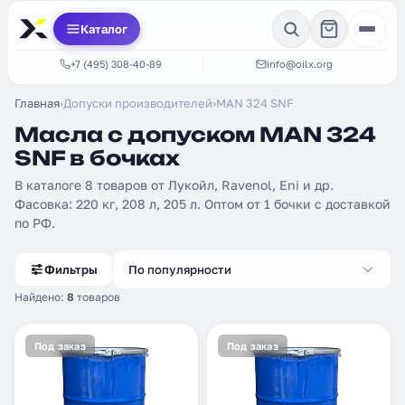
Каталог
+7 (495) 308-40-89
info@oilx.org
Главная
›
Допуски производителей
›
MAN 324 SNF
Масла с допуском MAN 324
SNF в бочках
В каталоге 8 товаров от Лукойл, Ravenol, Eni и др.
Фасовка: 220 кг, 208 л, 205 л. Оптом от 1 бочки с доставкой
по РФ.
Фильтры
По популярности
Найдено:
8
товаров
Под заказ
Под заказ