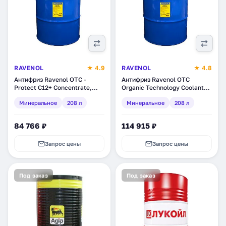
RAVENOL
★ 4.9
RAVENOL
★ 4.8
Антифриз Ravenol OTC -
Антифриз Ravenol OTC
Protect C12+ Concentrate,
Organic Technology Coolant
минеральное, 208 л (1410110-
Premix -40°C, минеральное,
Минеральное
208 л
Минеральное
208 л
208)
208 л (1410112-208)
84 766 ₽
114 915 ₽
Запрос цены
Запрос цены
Под заказ
Под заказ