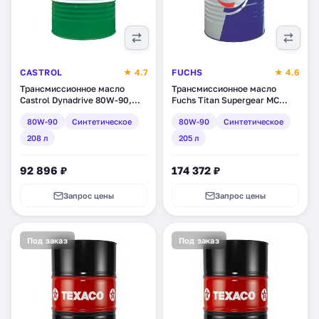
CASTROL
★ 4.7
FUCHS
★ 4.6
Трансмиссионное масло
Трансмиссионное масло
Castrol Dynadrive 80W-90,
Fuchs Titan Supergear MC
синтетическое, 208 л
80W-90, синтетическое, 205
80W-90
Синтетическое
80W-90
Синтетическое
л (1652900002)
208 л
205 л
92 896 ₽
174 372 ₽
Запрос цены
Запрос цены
Под заказ
Под заказ