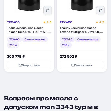
TEXACO
★ 4.6
TEXACO
★ 4.5
Трансмиссионное масло
Трансмиссионное масло
Texaco Delo SYN-TDL 75W-90,
Texaco Multigear S 75W-90,
синтетическое, 208 л
синтетическое, 208 л
75W-90
Синтетическое
75W-90
Синтетическое
(804131DEE)
(832840DEE)
208 л
208 л
300 779 ₽
272 502 ₽
Запрос цены
Запрос цены
Вопросы про масла с
допуском man 3343 typ м в