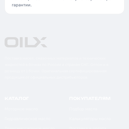
гарантии.
Поставка масел, смазочных материалов и технических
жидкостей в бочках по России и странам СНГ. Оптом и в
розницу от 1 бочки. Оригинальная сертифицированная
продукция от официальных дистрибьюторов.
КАТАЛОГ
ПОКУПАТЕЛЯМ
Моторное масло
Подбор масла
Гидравлическое масло
Калькуляторы масла
Трансмиссионное масло
Доставка и оплата