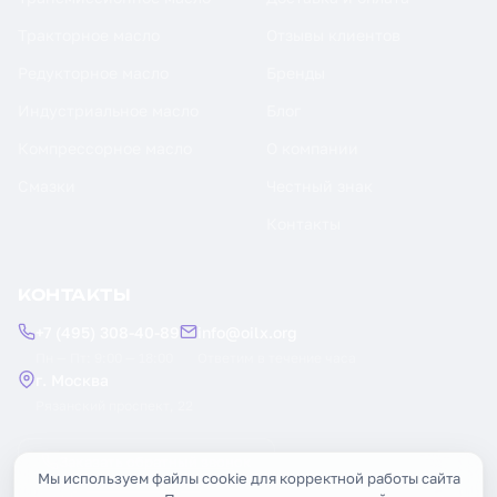
Тракторное масло
Отзывы клиентов
Редукторное масло
Бренды
Индустриальное масло
Блог
Компрессорное масло
О компании
Смазки
Честный знак
Контакты
КОНТАКТЫ
+7 (495) 308-40-89
info@oilx.org
Пн — Пт: 9:00 — 18:00
Ответим в течение часа
г. Москва
Рязанский проспект, 22
Заказать обратный звонок
Мы используем файлы cookie для корректной работы сайта