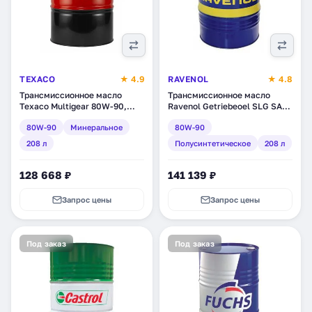
TEXACO
★ 4.9
RAVENOL
★ 4.8
Трансмиссионное масло
Трансмиссионное масло
Texaco Multigear 80W-90,
Ravenol Getriebeoel SLG SAE
минеральное, 208 л
80W-90, полусинтетическое,
80W-90
Минеральное
80W-90
(832950DEE)
208 л (1223305-208)
208 л
Полусинтетическое
208 л
128 668 ₽
141 139 ₽
Запрос цены
Запрос цены
Под заказ
Под заказ