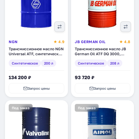
NGN
★ 4.9
JB GERMAN OIL
★ 4.8
Трансмиссионное масло NGN
Трансмиссионное масло JB
Universal ATF, синтетическое,
German Oil ATF DQ 3000,
200 л (V172085105)
синтетическое, 208 л
Синтетическое
200 л
Синтетическое
208 л
(4027311007395)
134 200 ₽
93 720 ₽
Запрос цены
Запрос цены
Под заказ
Под заказ