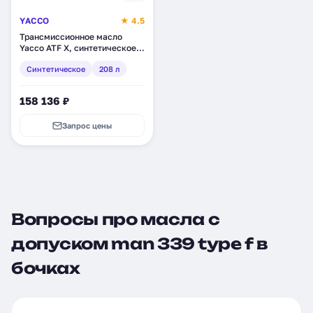
YACCO
★ 4.5
Трансмиссионное масло
Yacco ATF X, синтетическое,
208 л (353606)
Синтетическое
208 л
158 136 ₽
Запрос цены
Вопросы про масла с
допуском man 339 type f в
бочках