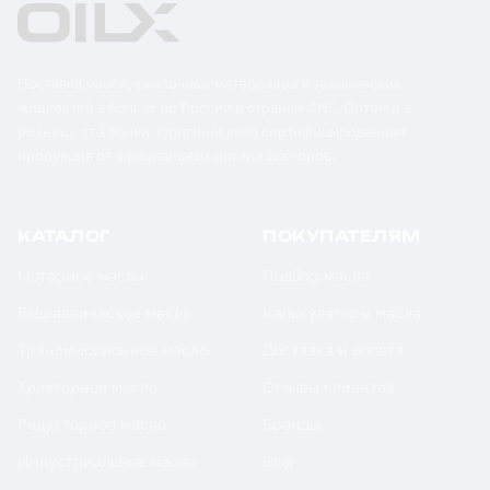
Поставка масел, смазочных материалов и технических
жидкостей в бочках по России и странам СНГ. Оптом и в
розницу от 1 бочки. Оригинальная сертифицированная
продукция от официальных дистрибьюторов.
КАТАЛОГ
ПОКУПАТЕЛЯМ
Моторное масло
Подбор масла
Гидравлическое масло
Калькуляторы масла
Трансмиссионное масло
Доставка и оплата
Тракторное масло
Отзывы клиентов
Редукторное масло
Бренды
Индустриальное масло
Блог