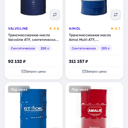
VALVOLINE
★ 4.8
AIMOL
★ 4.7
Трансмиссионное масло
Трансмиссионное масло
Valvoline ATF, синтетическое,
Aimol Multi ATF,
208 л (866888)
синтетическое, 205 л (34633)
Синтетическое
208 л
Синтетическое
205 л
92 132 ₽
311 157 ₽
Запрос цены
Запрос цены
Под заказ
Под заказ