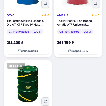
GT-OIL
★ 4.6
AMALIE
★ 4.6
Трансмиссионное масло GT-
Трансмиссионное масло
OIL GT ATF Type IV Multi
Amalie ATF Universal
Vehicle, синтетическое, 200 л
Synthetic , синтетическое,
Синтетическое
200 л
Синтетическое
208 л
(8809059408940)
208 л (160-72863-05)
211 200 ₽
267 759 ₽
Запрос цены
Запрос цены
Под заказ