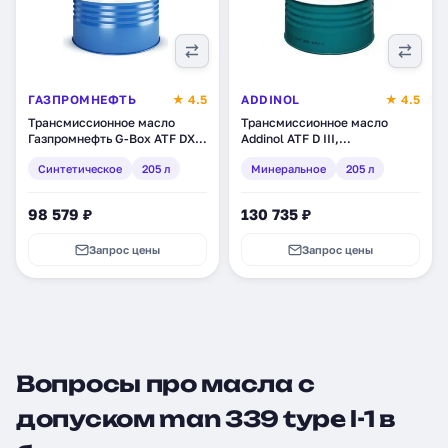
ГАЗПРОМНЕФТЬ
★ 4.5
ADDINOL
★ 4.5
Трансмиссионное масло
Трансмиссионное масло
Газпромнефть G-Box ATF DX
Addinol ATF D III,
II, синтетическое, 205 л
минеральное, 205 л
Синтетическое
205 л
Минеральное
205 л
(253650084)
(4014766401625)
98 579 ₽
130 735 ₽
Запрос цены
Запрос цены
Вопросы про масла с
допуском man 339 type l-1 в