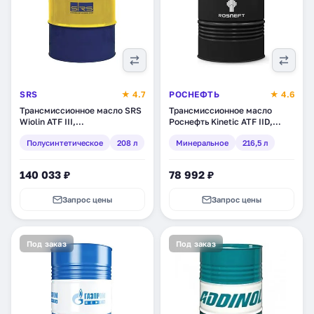
SRS
★ 4.7
РОСНЕФТЬ
★ 4.6
Трансмиссионное масло SRS
Трансмиссионное масло
Wiolin ATF III,
Роснефть Kinetic ATF IID,
полусинтетическое, 208 л
минеральное, 216,5 л
Полусинтетическое
208 л
Минеральное
216,5 л
(8214)
(40817470)
140 033 ₽
78 992 ₽
Запрос цены
Запрос цены
Под заказ
Под заказ