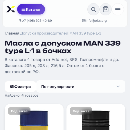
Каталог
+7 (495) 308-40-89
info@oilx.org
Главная
›
Допуски производителей
›
MAN 339 type L-1
Масла с допуском MAN 339
type L-1 в бочках
В каталоге 4 товара от Addinol, SRS, Газпромнефть и др.
Фасовка: 205 л, 208 л, 216,5 л. Оптом от 1 бочки с
доставкой по РФ.
Фильтры
По популярности
Найдено:
4
товаров
Под заказ
Под заказ