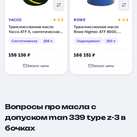
YACCO
★ 4.5
ROWE
★ 4.4
Трансмиссионное масло
Трансмиссионное масло
Yacco ATF X, синтетическое,
Rowe Hightec ATF 9000,
208 л (353606)
гидрокрекинг,
Синтетическое
208 л
Гидрокрекинг
200 л
синтетическое, 200 л (25020-
2000-99)
158 136 ₽
166 151 ₽
Запрос цены
Запрос цены
Вопросы про масла с
допуском man 339 type z-3 в
бочках