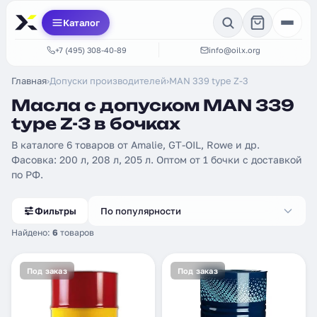
Каталог
+7 (495) 308-40-89
info@oilx.org
Главная
›
Допуски производителей
›
MAN 339 type Z-3
Масла с допуском MAN 339
type Z-3 в бочках
В каталоге 6 товаров от Amalie, GT-OIL, Rowe и др.
Фасовка: 200 л, 208 л, 205 л. Оптом от 1 бочки с доставкой
по РФ.
Фильтры
По популярности
Найдено:
6
товаров
Под заказ
Под заказ