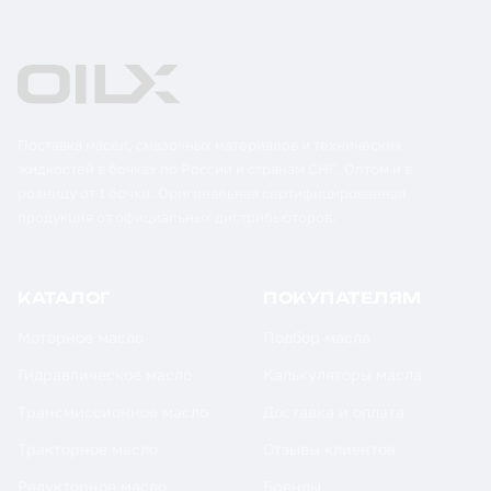
Поставка масел, смазочных материалов и технических
жидкостей в бочках по России и странам СНГ. Оптом и в
розницу от 1 бочки. Оригинальная сертифицированная
продукция от официальных дистрибьюторов.
КАТАЛОГ
ПОКУПАТЕЛЯМ
Моторное масло
Подбор масла
Гидравлическое масло
Калькуляторы масла
Трансмиссионное масло
Доставка и оплата
Тракторное масло
Отзывы клиентов
Редукторное масло
Бренды