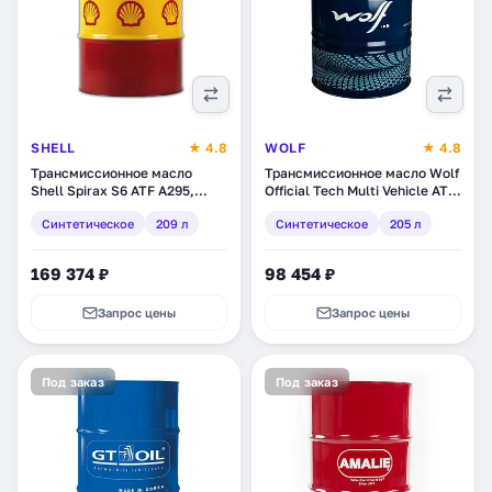
SHELL
★ 4.8
WOLF
★ 4.8
Трансмиссионное масло
Трансмиссионное масло Wolf
Shell Spirax S6 ATF A295,
Official Tech Multi Vehicle ATF
синтетическое, 209 л
HD-LD, синтетическое, 205 л
Синтетическое
209 л
Синтетическое
205 л
(550036622)
(8338427)
169 374 ₽
98 454 ₽
Запрос цены
Запрос цены
Под заказ
Под заказ