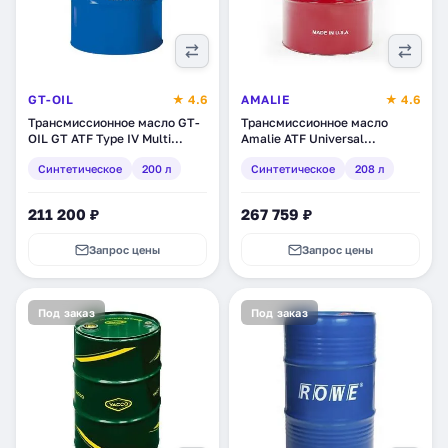
GT-OIL
★ 4.6
AMALIE
★ 4.6
Трансмиссионное масло GT-
Трансмиссионное масло
OIL GT ATF Type IV Multi
Amalie ATF Universal
Vehicle, синтетическое, 200 л
Synthetic , синтетическое,
Синтетическое
200 л
Синтетическое
208 л
(8809059408940)
208 л (160-72863-05)
211 200 ₽
267 759 ₽
Запрос цены
Запрос цены
Под заказ
Под заказ