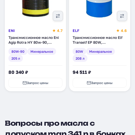
ENI
★ 4.7
ELF
★ 4.6
Трансмиссионное масло Eni
Трансмиссионное масло Elf
Agip Rotra HY 80w-90,
Tranself EP 80W,
минеральное, 205 л (128210)
минеральное, 208 л (156974)
80W-90
Минеральное
80W
Минеральное
205 л
208 л
80 340 ₽
94 511 ₽
Запрос цены
Запрос цены
Вопросы про масла с
допуском man 341 n в бочках