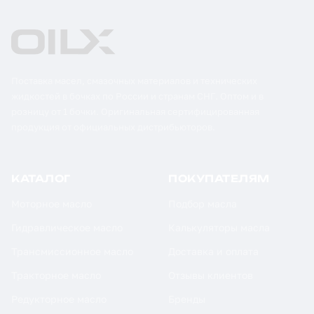
Поставка масел, смазочных материалов и технических
жидкостей в бочках по России и странам СНГ. Оптом и в
розницу от 1 бочки. Оригинальная сертифицированная
продукция от официальных дистрибьюторов.
КАТАЛОГ
ПОКУПАТЕЛЯМ
Моторное масло
Подбор масла
Гидравлическое масло
Калькуляторы масла
Трансмиссионное масло
Доставка и оплата
Тракторное масло
Отзывы клиентов
Редукторное масло
Бренды