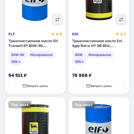
ELF
★ 4.8
ENI
★ 4.7
Трансмиссионное масло Elf
Трансмиссионное масло Eni
Tranself EP 80W-90,
Agip Rotra HY DB 80w,
минеральное, 208 л (157080)
минеральное, 205 л (127710)
80W-90
Минеральное
80W
Минеральное
208 л
205 л
94 511 ₽
79 968 ₽
Запрос цены
Запрос цены
Под заказ
Под заказ