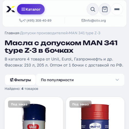
Каталог
+7 (495) 308-40-89
info@oilx.org
Главная
›
Допуски производителей
›
MAN 341 type Z-3
Масла с допуском MAN 341
type Z-3 в бочках
В каталоге 4 товара от Unil, Eurol, Газпромнефть и др.
Фасовка: 210 л, 205 л. Оптом от 1 бочки с доставкой по РФ.
Фильтры
По популярности
Найдено:
4
товаров
Под заказ
Под заказ