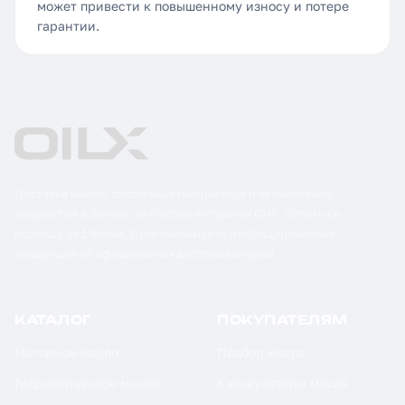
может привести к повышенному износу и потере
гарантии.
Поставка масел, смазочных материалов и технических
жидкостей в бочках по России и странам СНГ. Оптом и в
розницу от 1 бочки. Оригинальная сертифицированная
продукция от официальных дистрибьюторов.
КАТАЛОГ
ПОКУПАТЕЛЯМ
Моторное масло
Подбор масла
Гидравлическое масло
Калькуляторы масла