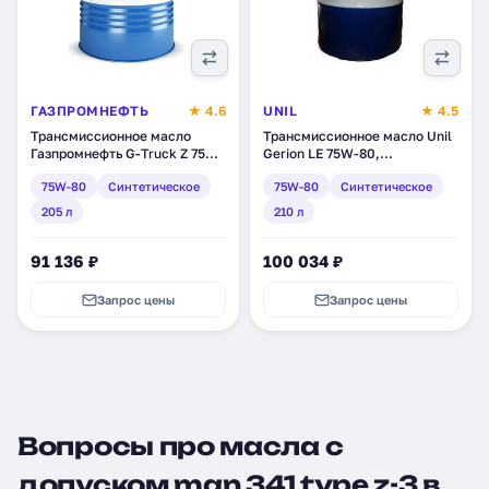
ГАЗПРОМНЕФТЬ
★ 4.6
UNIL
★ 4.5
Трансмиссионное масло
Трансмиссионное масло Unil
Газпромнефть G-Truck Z 75W-
Gerion LE 75W-80,
80, синтетическое, 205 л
синтетическое, 210 л (1808)
75W-80
Синтетическое
75W-80
Синтетическое
(253640199)
205 л
210 л
91 136 ₽
100 034 ₽
Запрос цены
Запрос цены
Вопросы про масла с
допуском man 341 type z-3 в