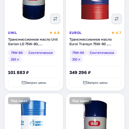
UNIL
★ 4.8
EUROL
★ 4.7
Трансмиссионное масло Unil
Трансмиссионное масло
Gerion LD 75W-80,
Eurol Transyn 75W-90 ,
синтетическое, 210 л (1805)
синтетическое, 210 л
75W-80
Синтетическое
75W-90
Синтетическое
(E110075210L)
210 л
210 л
101 883 ₽
349 296 ₽
Запрос цены
Запрос цены
Под заказ
Под заказ