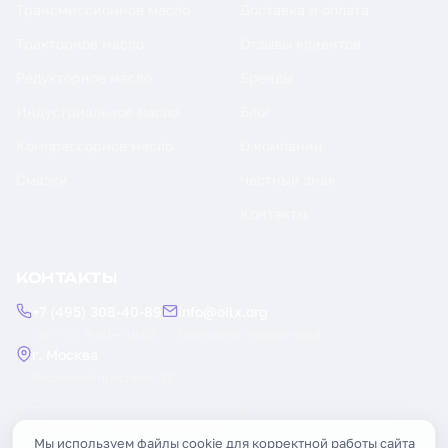
Трансмиссионное масло
Доставка и оплата
Тракторное масло
Отзывы клиентов
Редукторное масло
Бренды
Индустриальное масло
Блог
Компрессорное масло
О компании
Смазки
Честный знак
Контакты
КОНТАКТЫ
+7 (495) 308-40-89
info@oilx.org
Пн — Пт: 9:00 — 18:00
Ответим в течение часа
г. Москва
Рязанский проспект, 22
Заказать обратный звонок
Мы используем файлы cookie для корректной работы сайта