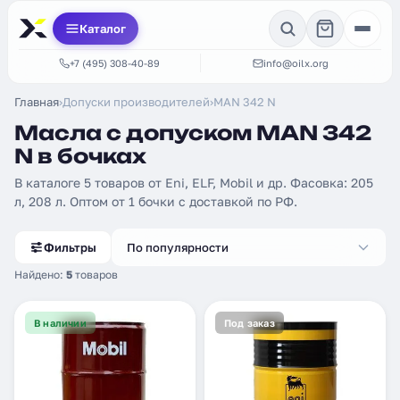
Каталог
+7 (495) 308-40-89
info@oilx.org
Главная
›
Допуски производителей
›
MAN 342 N
Масла с допуском MAN 342
N в бочках
В каталоге 5 товаров от Eni, ELF, Mobil и др. Фасовка: 205
л, 208 л. Оптом от 1 бочки с доставкой по РФ.
Фильтры
По популярности
Найдено:
5
товаров
В наличии
Под заказ