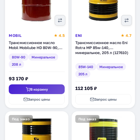
MOBIL
★ 4.5
ENI
★ 4.7
Трансмиссионное масло
Трансмиссионное масло Eni
Mobil Mobilube HD 80W-90,
Rotra MP 85w-140,
минеральное, 208 л (123570)
минеральное, 205 л (127610)
80W-90
Минеральное
208 л
85W-140
Минеральное
205 л
93 170 ₽
112 105 ₽
В корзину
Запрос цены
Запрос цены
Под заказ
Под заказ