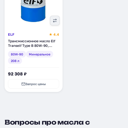
ELF
★ 4.4
Трансмиссионное масло Elf
Tranself Type B 80W-90,
минеральное, 208 л (123828)
80W-90
Минеральное
208 л
92 308 ₽
Запрос цены
Вопросы про масла с