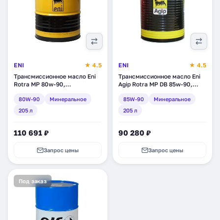
ENI
★ 4.5
ENI
★ 4.5
Трансмиссионное масло Eni
Трансмиссионное масло Eni
Rotra MP 80w-90,
Agip Rotra MP DB 85w-90,
минеральное, 205 л (127510)
минеральное, 205 л (128310)
80W-90
Минеральное
85W-90
Минеральное
205 л
205 л
110 691 ₽
90 280 ₽
Запрос цены
Запрос цены
Под заказ