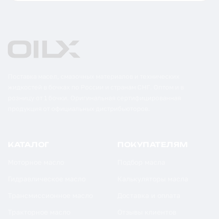
Поставка масел, смазочных материалов и технических
жидкостей в бочках по России и странам СНГ. Оптом и в
розницу от 1 бочки. Оригинальная сертифицированная
продукция от официальных дистрибьюторов.
КАТАЛОГ
ПОКУПАТЕЛЯМ
Моторное масло
Подбор масла
Гидравлическое масло
Калькуляторы масла
Трансмиссионное масло
Доставка и оплата
Тракторное масло
Отзывы клиентов