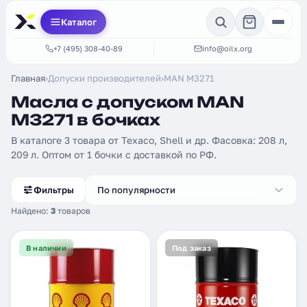
Каталог
+7 (495) 308-40-89
info@oilx.org
Главная
›
Допуски производителей
›
MAN M3271
Масла с допуском MAN
M3271 в бочках
В каталоге 3 товара от Texaco, Shell и др. Фасовка: 208 л,
209 л. Оптом от 1 бочки с доставкой по РФ.
Фильтры
По популярности
Найдено:
3
товаров
В наличии
Под заказ