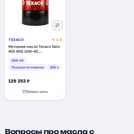
TEXACO
★ 4.5
Моторное масло Texaco Delo
400 RDS 10W-40,
полусинтетическое, 208 л
10W-40
(804161DEE)
Полусинтетическое
208 л
129 253 ₽
Запрос цены
Вопросы про масла с