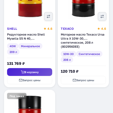
SHELL
★ 4.6
TEXACO
★ 4.6
Редукторное масло Shell
Моторное масло Texaco Ursa
Mysella S5 N 40,
Ultra X 10W-30,
минеральное, 209 л
синтетическое, 208 л
40W
Минеральное
(550039780)
(802956DEE)
209 л
10W-30
Синтетическое
208 л
131 769 ₽
120 710 ₽
В корзину
Запрос цены
Запрос цены
Под заказ