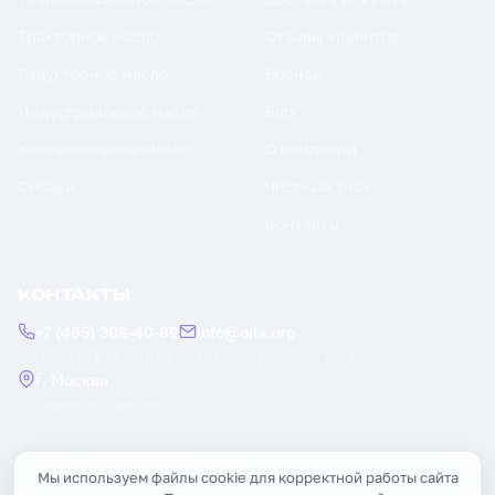
Тракторное масло
Отзывы клиентов
Редукторное масло
Бренды
Индустриальное масло
Блог
Компрессорное масло
О компании
Смазки
Честный знак
Контакты
КОНТАКТЫ
+7 (495) 308-40-89
info@oilx.org
Пн — Пт: 9:00 — 18:00
Ответим в течение часа
г. Москва
Рязанский проспект, 22
Заказать обратный звонок
Мы используем файлы cookie для корректной работы сайта