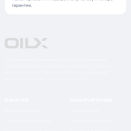
гарантии.
Поставка масел, смазочных материалов и технических
жидкостей в бочках по России и странам СНГ. Оптом и в
розницу от 1 бочки. Оригинальная сертифицированная
продукция от официальных дистрибьюторов.
КАТАЛОГ
ПОКУПАТЕЛЯМ
Моторное масло
Подбор масла
Гидравлическое масло
Калькуляторы масла
Трансмиссионное масло
Доставка и оплата