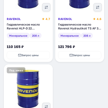
RAVENOL
★ 4.7
RAVENOL
★ 4.6
Гидравлическое масло
Гидравлическое масло
Ravenol HLP-D 22
Ravenol Hydraulikoil TS AF 32,
Hydraulikoil, минеральное,
минеральное, 208 л (1323124-
Минеральное
208 л
Минеральное
208 л
208 л (1323303-208)
208)
110 165 ₽
121 796 ₽
Запрос цены
Запрос цены
Под заказ