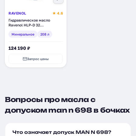
RAVENOL
★ 4.6
Гидравлическое масло
Ravenol HLP-D 32
Hydraulikoil, минеральное,
Минеральное
208 л
208 л (1323304-208)
124 190 ₽
Запрос цены
Вопросы про масла с
допуском man n 698 в бочках
Что означает допуск MAN N 698?