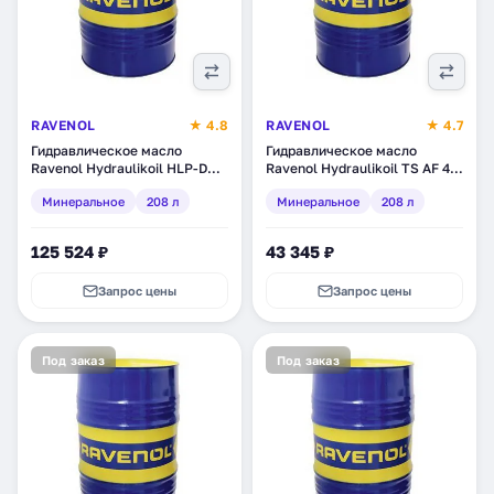
RAVENOL
★ 4.8
RAVENOL
★ 4.7
Гидравлическое масло
Гидравлическое масло
Ravenol Hydraulikoil HLP-D
Ravenol Hydraulikoil TS AF 46,
46, минеральное, 208 л
минеральное, 208 л (1323125-
Минеральное
208 л
Минеральное
208 л
(1323305-208)
208)
125 524 ₽
43 345 ₽
Запрос цены
Запрос цены
Под заказ
Под заказ