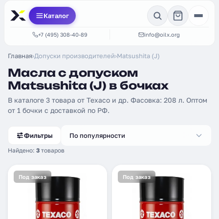
Каталог
+7 (495) 308-40-89
info@oilx.org
Главная
›
Допуски производителей
›
Matsushita (J)
Масла с допуском
Matsushita (J) в бочках
В каталоге 3 товара от Texaco и др. Фасовка: 208 л. Оптом
от 1 бочки с доставкой по РФ.
Фильтры
По популярности
Найдено:
3
товаров
Под заказ
Под заказ