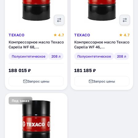
TEXACO
★ 4.7
TEXACO
★ 4.7
Компрессорное масло Texaco
Компрессорное масло Texaco
Capella WF 68,
Capella WF 46,
полусинтетическое, 208 л
полусинтетическое, 208 л
Полусинтетическое
208 л
Полусинтетическое
208 л
(801562DEE)
(801595HOE)
188 015 ₽
181 185 ₽
Запрос цены
Запрос цены
Под заказ