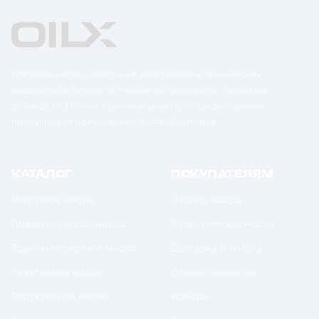
Поставка масел, смазочных материалов и технических
жидкостей в бочках по России и странам СНГ. Оптом и в
розницу от 1 бочки. Оригинальная сертифицированная
продукция от официальных дистрибьюторов.
КАТАЛОГ
ПОКУПАТЕЛЯМ
Моторное масло
Подбор масла
Гидравлическое масло
Калькуляторы масла
Трансмиссионное масло
Доставка и оплата
Тракторное масло
Отзывы клиентов
Редукторное масло
Бренды