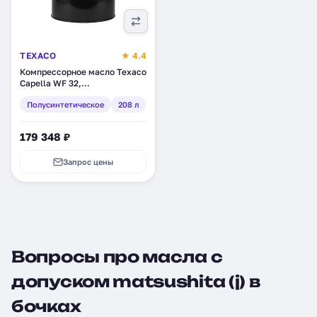
TEXACO
★ 4.4
Компрессорное масло Texaco
Capella WF 32,
полусинтетическое, 208 л
Полусинтетическое
208 л
(801567DEE)
179 348 ₽
Запрос цены
Вопросы про масла с
допуском matsushita (j) в
бочках