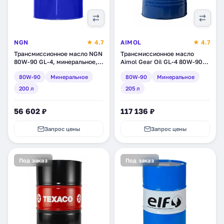
NGN
★ 4.7
AIMOL
★ 4.7
Трансмиссионное масло NGN
Трансмиссионное масло
80W-90 GL-4, минеральное,
Aimol Gear Oil GL-4 80W-90,
200 л (V172085131)
минеральное, 205 л (54863)
80W-90
Минеральное
80W-90
Минеральное
200 л
205 л
56 602 ₽
117 136 ₽
Запрос цены
Запрос цены
Под заказ
Под заказ