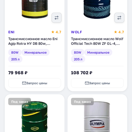
ENI
★ 4.7
WOLF
★ 4.7
Трансмиссионное масло Eni
Трансмиссионное масло Wolf
Agip Rotra HY DB 80w,
Official Tech 80W ZF GL-4,
минеральное, 205 л (127710)
минеральное, 205 л (8318689)
80W
Минеральное
80W
Минеральное
205 л
205 л
79 968 ₽
108 702 ₽
Запрос цены
Запрос цены
Под заказ
Под заказ