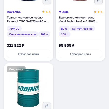
RAVENOL
★ 4.5
MOBIL
★ 4.5
Трансмиссионное масло
Трансмиссионное масло
Ravenol TGO SAE 75W-90 API
Mobil Mobilube GX-A 80W,
GL 5, полусинтетическое, 208
синтетическое, 208 л
75W-90
80W
Синтетическое
л (1222105-208)
(152979)
Полусинтетическое
208 л
208 л
321 822 ₽
95 905 ₽
Запрос цены
Запрос цены
Под заказ