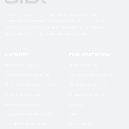
Поставка масел, смазочных материалов и технических
жидкостей в бочках по России и странам СНГ. Оптом и в
розницу от 1 бочки. Оригинальная сертифицированная
продукция от официальных дистрибьюторов.
КАТАЛОГ
ПОКУПАТЕЛЯМ
Моторное масло
Подбор масла
Гидравлическое масло
Калькуляторы масла
Трансмиссионное масло
Доставка и оплата
Тракторное масло
Отзывы клиентов
Редукторное масло
Бренды
Индустриальное масло
Блог
Компрессорное масло
О компании