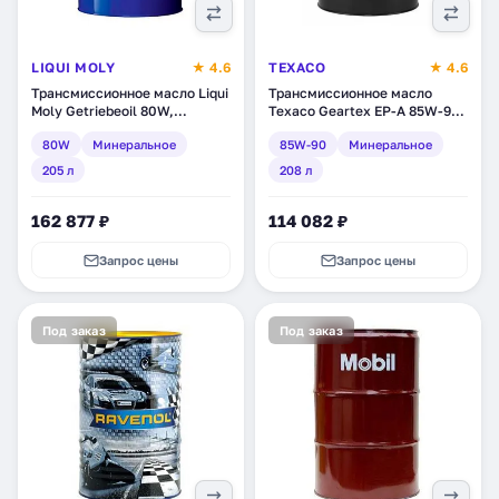
LIQUI MOLY
★ 4.6
TEXACO
★ 4.6
Трансмиссионное масло Liqui
Трансмиссионное масло
Moly Getriebeoil 80W,
Texaco Geartex EP-A 85W-90,
минеральное, 205 л (4718)
минеральное, 208 л
80W
Минеральное
85W-90
Минеральное
(801951DEE)
205 л
208 л
162 877 ₽
114 082 ₽
Запрос цены
Запрос цены
Под заказ
Под заказ