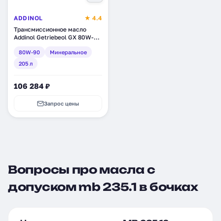
ADDINOL
★ 4.4
Трансмиссионное масло
Addinol Getriebeol GX 80W-
90, минеральное, 205 л
80W-90
Минеральное
(4014766400277)
205 л
106 284 ₽
Запрос цены
Вопросы про масла с
допуском mb 235.1 в бочках