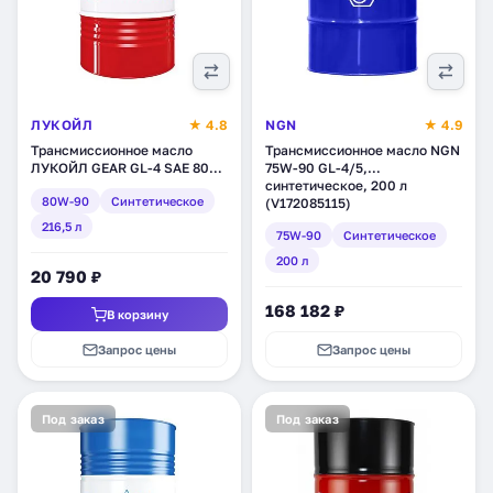
ЛУКОЙЛ
★ 4.8
NGN
★ 4.9
Трансмиссионное масло
Трансмиссионное масло NGN
ЛУКОЙЛ GEAR GL-4 SAE 80W-
75W-90 GL-4/5,
90, минеральное, 216,5 л
синтетическое, 200 л
80W-90
Синтетическое
(19538)
(V172085115)
216,5 л
75W-90
Синтетическое
200 л
20 790 ₽
168 182 ₽
В корзину
Запрос цены
Запрос цены
Под заказ
Под заказ