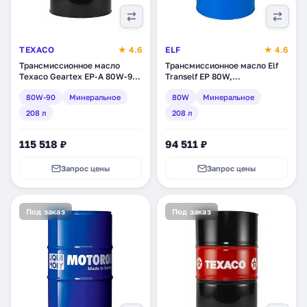
TEXACO
★ 4.6
ELF
★ 4.6
Трансмиссионное масло
Трансмиссионное масло Elf
Texaco Geartex EP-A 80W-90,
Tranself EP 80W,
минеральное, 208 л
минеральное, 208 л (156974)
80W-90
Минеральное
80W
Минеральное
(831710DEE)
208 л
208 л
115 518 ₽
94 511 ₽
Запрос цены
Запрос цены
Под заказ
Под заказ