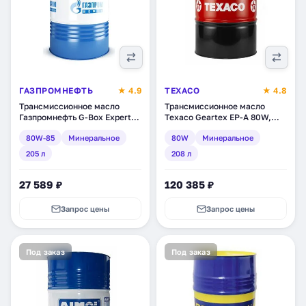
ГАЗПРОМНЕФТЬ
★ 4.9
TEXACO
★ 4.8
Трансмиссионное масло
Трансмиссионное масло
Газпромнефть G-Box Expert
Texaco Geartex EP-A 80W,
GL-4 80W-85, минеральное,
минеральное, 208 л
80W-85
Минеральное
80W
Минеральное
205 л (253651686)
(801950DEE)
205 л
208 л
27 589 ₽
120 385 ₽
Запрос цены
Запрос цены
Под заказ
Под заказ