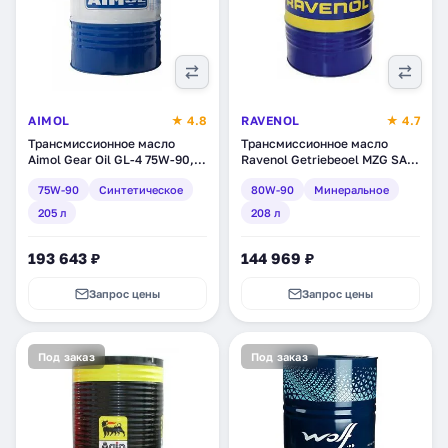
AIMOL
★ 4.8
RAVENOL
★ 4.7
Трансмиссионное масло
Трансмиссионное масло
Aimol Gear Oil GL-4 75W-90,
Ravenol Getriebeoel MZG SAE
синтетическое, 205 л (55066)
80W-90 GL 4, минеральное,
75W-90
Синтетическое
80W-90
Минеральное
208 л (1223105-208)
205 л
208 л
193 643 ₽
144 969 ₽
Запрос цены
Запрос цены
Под заказ
Под заказ