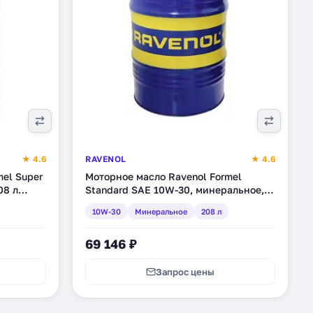
★ 4.6
RAVENOL
★ 4.6
el Super
Моторное масло Ravenol Formel
08 л
Standard SAE 10W-30, минеральное,
208 л (1113110-208)
10W-30
Минеральное
208 л
69 146 ₽
Запрос цены