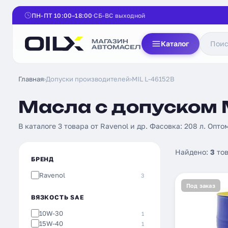
ПН-ПТ 10:00–18:00
СБ-ВС выходной
Каталог
Главная
›
Допуски производителей
›
MIL L-46152B
Масла с допуском M
В каталоге 3 товара от Ravenol и др. Фасовка: 208 л. Опто
Найдено:
3
тов
БРЕНД
Ravenol
3
Под заказ
ВЯЗКОСТЬ SAE
10W-30
1
15W-40
1