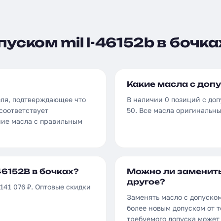
уском mil l-46152b в бочка
Какие масла с допу
еля, подтверждающее что
В наличии 0 позиций с доп
соответствует
50. Все масла оригинальн
ние масла с правильным
46152B в бочках?
Можно ли заменить
другое?
 141 076 ₽. Оптовые скидки
Заменять масло с допуском
более новым допуском от т
требуемого допуска может