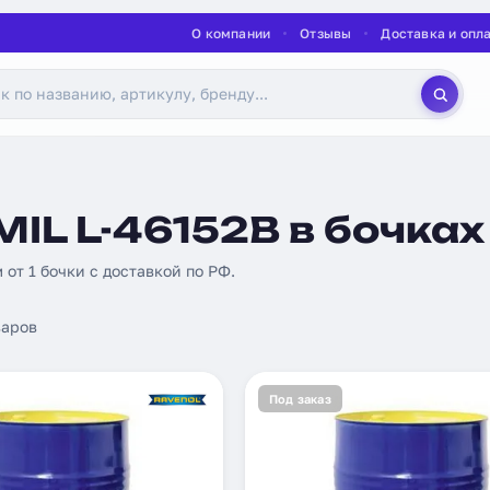
О компании
Отзывы
Доставка и опл
IL L-46152B в бочках
м от 1 бочки с доставкой по РФ.
аров
Под заказ