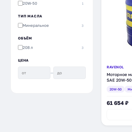
20W-50
1
ТИП МАСЛА
Минеральное
3
ОБЪЁМ
208 л
3
ЦЕНА
RAVENOL
—
Моторное ма
SAE 20W-50,
(1113120-20
20W-50
Ми
61 654 ₽