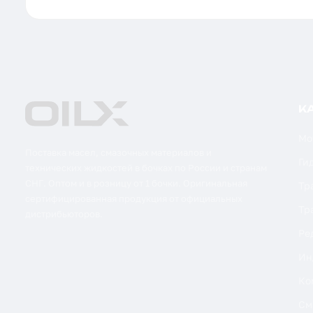
К
Мо
Поставка масел, смазочных материалов и
Ги
технических жидкостей в бочках по России и странам
СНГ. Оптом и в розницу от 1 бочки. Оригинальная
Тр
сертифицированная продукция от официальных
Тр
дистрибьюторов.
Ре
Ин
Ко
См