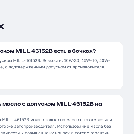
х
ском MIL L-46152B есть в бочках?
уском MIL L-46152B. Вязкости: 10W-30, 15W-40, 20W-
ые, с подтверждённым допуском от производителя.
 масло с допуском MIL L-46152B на
 MIL L-46152B можно только на масло с таким же или
ого же автопроизводителя. Использование масла без
 привести к повышенному износу и потере гарантии.