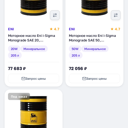
ENI
★ 4.7
ENI
★ 4.7
Моторное масло Eni i-Sigma
Моторное масло Eni i-Sigma
Monograde SAE 20,
Monograde SAE 50,
минеральное, 205 л (108610)
минеральное, 205 л (109010)
20W
Минеральное
50W
Минеральное
205 л
205 л
77 683 ₽
72 056 ₽
Запрос цены
Запрос цены
Под заказ