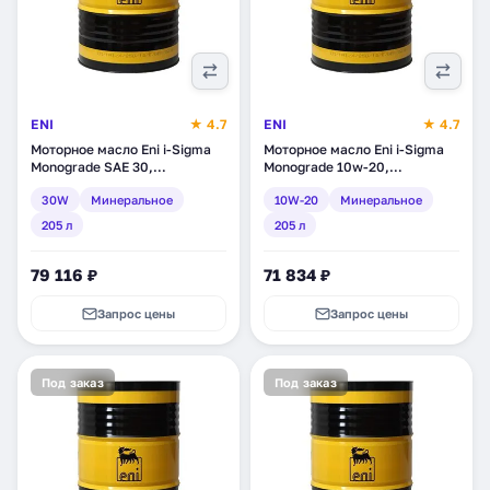
ENI
★ 4.7
ENI
★ 4.7
Моторное масло Eni i-Sigma
Моторное масло Eni i-Sigma
Monograde SAE 30,
Monograde 10w-20,
минеральное, 205 л (108810)
минеральное, 205 л (108710)
30W
Минеральное
10W-20
Минеральное
205 л
205 л
79 116 ₽
71 834 ₽
Запрос цены
Запрос цены
Под заказ
Под заказ