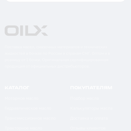
Поставка масел, смазочных материалов и технических
жидкостей в бочках по России и странам СНГ. Оптом и в
розницу от 1 бочки. Оригинальная сертифицированная
продукция от официальных дистрибьюторов.
КАТАЛОГ
ПОКУПАТЕЛЯМ
Моторное масло
Подбор масла
Гидравлическое масло
Калькуляторы масла
Трансмиссионное масло
Доставка и оплата
Тракторное масло
Отзывы клиентов