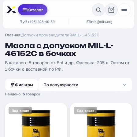
Каталог
+7 (495) 308-40-89
info@oilx.org
Главная
›
Допуски производителей
›
MIL-L-46152C
Масла с допуском MIL-L-
46152C в бочках
В каталоге 5 товаров от Eni и др. Фасовка: 205 л. Оптом от
1 бочки с доставкой по РФ.
Фильтры
По популярности
Найдено:
5
товаров
Под заказ
Под заказ