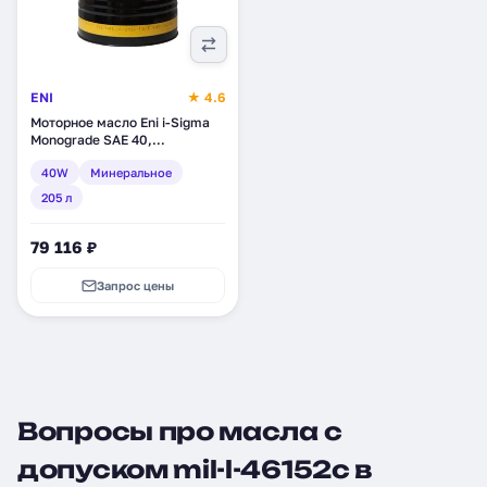
ENI
★ 4.6
Моторное масло Eni i-Sigma
Monograde SAE 40,
минеральное, 205 л (108910)
40W
Минеральное
205 л
79 116 ₽
Запрос цены
Вопросы про масла с
допуском mil-l-46152c в