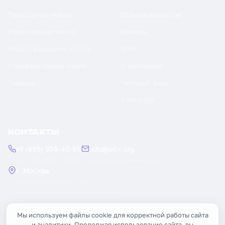
Тракторное масло
Отзывы клиентов
Редукторное масло
Бренды
Индустриальное масло
Блог
Компрессорное масло
О компании
Смазки
Честный знак
Контакты
КОНТАКТЫ
+7 (495) 308-40-89
info@oilx.org
Пн — Пт: 9:00 — 18:00
Ответим в течение часа
г. Москва
Рязанский проспект, 22
Заказать обратный звонок
Мы используем файлы cookie для корректной работы сайта
и аналитики. Продолжая использование сайта, вы