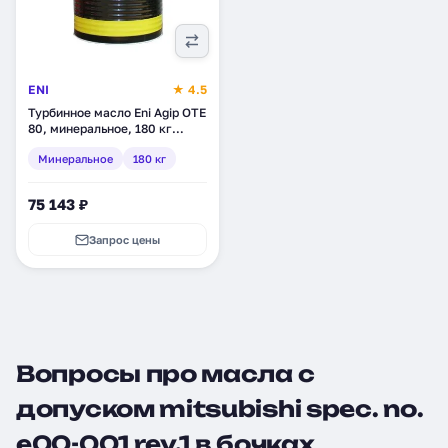
ENI
★ 4.5
Турбинное масло Eni Agip OTE
80, минеральное, 180 кг
(261393)
Минеральное
180 кг
75 143 ₽
Запрос цены
Вопросы про масла с
допуском mitsubishi spec. no.
e00-001 rev.1 в бочках