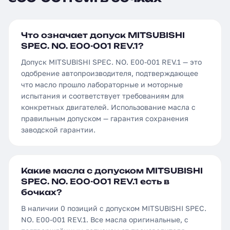
Что означает допуск MITSUBISHI
SPEC. NO. E00-001 REV.1?
Допуск MITSUBISHI SPEC. NO. E00-001 REV.1 — это
одобрение автопроизводителя, подтверждающее
что масло прошло лабораторные и моторные
испытания и соответствует требованиям для
конкретных двигателей. Использование масла с
правильным допуском — гарантия сохранения
заводской гарантии.
Какие масла с допуском MITSUBISHI
SPEC. NO. E00-001 REV.1 есть в
бочках?
В наличии 0 позиций с допуском MITSUBISHI SPEC.
NO. E00-001 REV.1. Все масла оригинальные, с