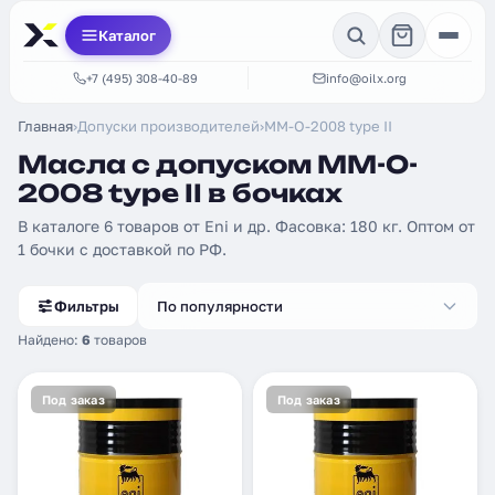
Каталог
+7 (495) 308-40-89
info@oilx.org
Главная
›
Допуски производителей
›
MM-O-2008 type II
Масла с допуском MM-O-
2008 type II в бочках
В каталоге 6 товаров от Eni и др. Фасовка: 180 кг. Оптом от
1 бочки с доставкой по РФ.
Фильтры
По популярности
Найдено:
6
товаров
Под заказ
Под заказ