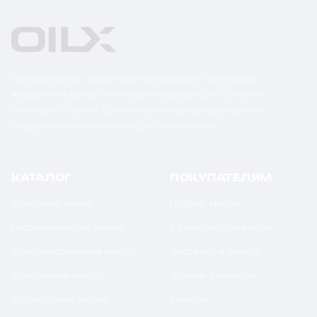
Поставка масел, смазочных материалов и технических
жидкостей в бочках по России и странам СНГ. Оптом и в
розницу от 1 бочки. Оригинальная сертифицированная
продукция от официальных дистрибьюторов.
КАТАЛОГ
ПОКУПАТЕЛЯМ
Моторное масло
Подбор масла
Гидравлическое масло
Калькуляторы масла
Трансмиссионное масло
Доставка и оплата
Тракторное масло
Отзывы клиентов
Редукторное масло
Бренды