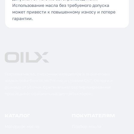
Использование масла без требуемого допуска
может привести к повышенному износу и потере
гарантии.
Поставка масел, смазочных материалов и технических
жидкостей в бочках по России и странам СНГ. Оптом и в
розницу от 1 бочки. Оригинальная сертифицированная
продукция от официальных дистрибьюторов.
КАТАЛОГ
ПОКУПАТЕЛЯМ
Моторное масло
Подбор масла