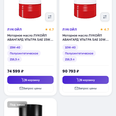
ЛУКОЙЛ
★ 4.7
ЛУКОЙЛ
★ 4.7
Моторное масло ЛУКОЙЛ
Моторное масло ЛУКОЙЛ
АВАНГАРД УЛЬТРА SAE 15W-
АВАНГАРД УЛЬТРА SAE 10W-
40, API CI-4/SL,
40, API CI-4/SL,
15W-40
10W-40
полусинтетическое, 216,5 л
полусинтетическое, 216,5 л
(227326)
(227325)
Полусинтетическое
Полусинтетическое
216,5 л
216,5 л
74 599 ₽
90 793 ₽
В корзину
В корзину
Запрос цены
Запрос цены
Под заказ