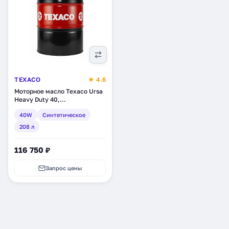
TEXACO
★ 4.6
Моторное масло Texaco Ursa
Heavy Duty 40,
синтетическое, 208 л
40W
Синтетическое
(803184DEE)
208 л
116 750 ₽
Запрос цены