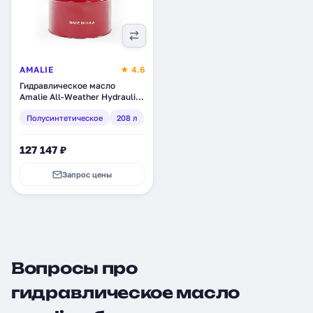
AMALIE
★ 4.6
Гидравлическое масло
Amalie All-Weather Hydraulic
Oil 46, полусинтетическое,
Полусинтетическое
208 л
208 л (160-64133-05)
127 147 ₽
Запрос цены
Вопросы про
гидравлическое масло