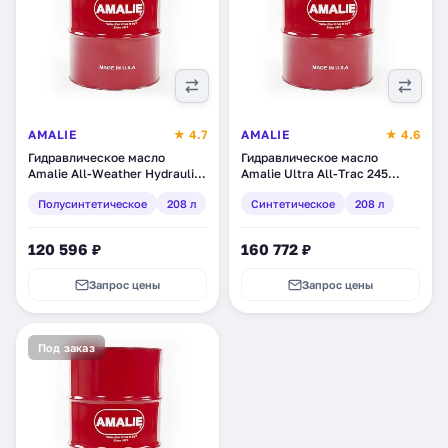
AMALIE
★ 4.7
AMALIE
★ 4.6
Гидравлическое масло
Гидравлическое масло
Amalie All-Weather Hydraulic
Amalie Ultra All-Trac 245
Oil 32, полусинтетическое,
Tractor Hydraulic Fluid,
Полусинтетическое
208 л
Синтетическое
208 л
208 л (160-64123-05)
синтетическое, 208 л (160-
73473-05)
120 596 ₽
160 772 ₽
Запрос цены
Запрос цены
Под заказ