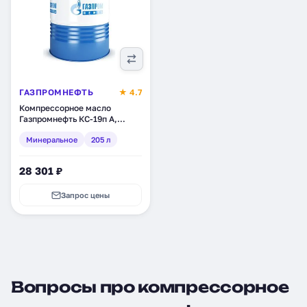
ГАЗПРОМНЕФТЬ
★ 4.7
Компрессорное масло
Газпромнефть КС-19п А,
минеральное, 205 л
Минеральное
205 л
(2389906688)
28 301 ₽
Запрос цены
Вопросы про компрессорное