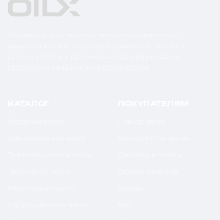
Поставка масел, смазочных материалов и технических
жидкостей в бочках по России и странам СНГ. Оптом и в
розницу от 1 бочки. Оригинальная сертифицированная
продукция от официальных дистрибьюторов.
КАТАЛОГ
ПОКУПАТЕЛЯМ
Моторное масло
Подбор масла
Гидравлическое масло
Калькуляторы масла
Трансмиссионное масло
Доставка и оплата
Тракторное масло
Отзывы клиентов
Редукторное масло
Бренды
Индустриальное масло
Блог