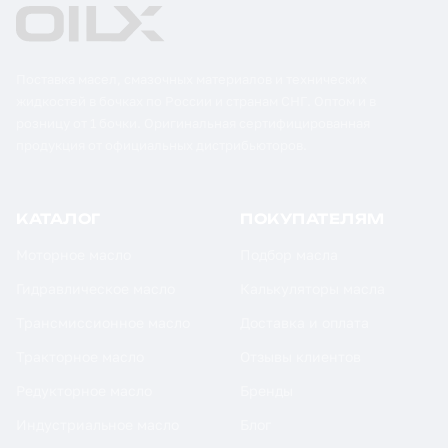
Поставка масел, смазочных материалов и технических
жидкостей в бочках по России и странам СНГ. Оптом и в
розницу от 1 бочки. Оригинальная сертифицированная
продукция от официальных дистрибьюторов.
КАТАЛОГ
ПОКУПАТЕЛЯМ
Моторное масло
Подбор масла
Гидравлическое масло
Калькуляторы масла
Трансмиссионное масло
Доставка и оплата
Тракторное масло
Отзывы клиентов
Редукторное масло
Бренды
Индустриальное масло
Блог