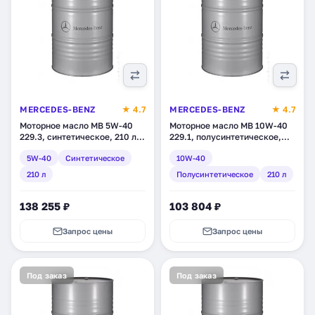
MERCEDES-BENZ
★ 4.7
MERCEDES-BENZ
★ 4.7
Моторное масло MB 5W-40
Моторное масло MB 10W-40
229.3, синтетическое, 210 л
229.1, полусинтетическое,
(A0009898201AAA8)
210 л (A0009893301AAA8)
5W-40
Синтетическое
10W-40
210 л
Полусинтетическое
210 л
138 255 ₽
103 804 ₽
Запрос цены
Запрос цены
Под заказ
Под заказ