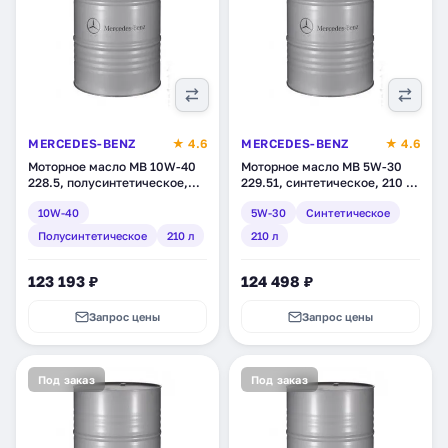
MERCEDES-BENZ
★ 4.6
MERCEDES-BENZ
★ 4.6
Моторное масло MB 10W-40
Моторное масло MB 5W-30
228.5, полусинтетическое,
229.51, синтетическое, 210 л
210 л (A000989770217BHFR)
(A000989760217BLER)
10W-40
5W-30
Синтетическое
Полусинтетическое
210 л
210 л
123 193 ₽
124 498 ₽
Запрос цены
Запрос цены
Под заказ
Под заказ