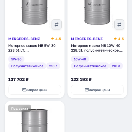
MERCEDES-BENZ
★ 4.5
MERCEDES-BENZ
★ 4.5
Моторное масло MB 5W-30
Моторное масло MB 10W-40
228.51 LT,
228.51, полусинтетическое,
полусинтетическое, 210 л
210 л (A000989690217BCCR)
5W-30
10W-40
(A000989700217BDER)
Полусинтетическое
210 л
Полусинтетическое
210 л
137 702 ₽
123 193 ₽
Запрос цены
Запрос цены
Под заказ