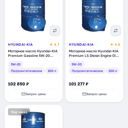
HYUNDAI-KIA
★ 4.7
HYUNDAI-KIA
★ 4.6
Моторное масло Hyundai-KIA
Моторное масло Hyundai-KIA
Premium Gasoline 5W-20
Premium LS Diesel Engine Oil
SL/GF-3, полусинтетическое,
5W-30, полусинтетическое,
5W-20
5W-30
200 л (0510000C21)
200 л (05200-00C11)
Полусинтетическое
200 л
Полусинтетическое
200 л
102 850 ₽
101 277 ₽
Запрос цены
Запрос цены
Под заказ