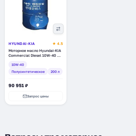
HYUNDAI-KIA
★ 4.5
Моторное масло Hyundai-KIA
Commercial Diesel 10W-40 CI-
4, полусинтетическое, 200 л
10W-40
(0520048CA0)
Полусинтетическое
200 л
90 951 ₽
Запрос цены