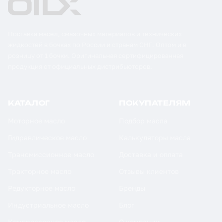
Поставка масел, смазочных материалов и технических
жидкостей в бочках по России и странам СНГ. Оптом и в
розницу от 1 бочки. Оригинальная сертифицированная
продукция от официальных дистрибьюторов.
КАТАЛОГ
ПОКУПАТЕЛЯМ
Моторное масло
Подбор масла
Гидравлическое масло
Калькуляторы масла
Трансмиссионное масло
Доставка и оплата
Тракторное масло
Отзывы клиентов
Редукторное масло
Бренды
Индустриальное масло
Блог
Компрессорное масло
О компании