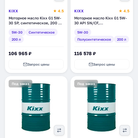
KIXX
★ 4.5
KIXX
★ 4.5
Моторное масло Kixx G1 5W-
Моторное масло Kixx G1 5W-
30 SP, синтетическое, 200 л
30 API SN/CF,
(L2153D01E1)
полусинтетическое, 200 л
5W-30
Синтетическое
5W-30
(L5310D01E1)
200 л
Полусинтетическое
200 л
106 965 ₽
116 578 ₽
Запрос цены
Запрос цены
Под заказ
Под заказ