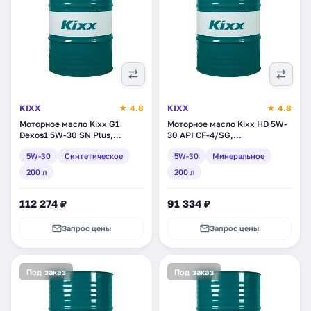
KIXX
★ 4.8
KIXX
★ 4.8
Моторное масло Kixx G1
Моторное масло Kixx HD 5W-
Dexos1 5W-30 SN Plus,
30 API CF-4/SG,
синтетическое, 200 л
минеральное, 200 л
5W-30
Синтетическое
5W-30
Минеральное
(L2107D01E1)
(L5257D01E1)
200 л
200 л
112 274 ₽
91 334 ₽
Запрос цены
Запрос цены
Под заказ
Под заказ