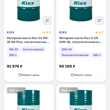
KIXX
★ 4.7
KIXX
★ 4.7
Моторное масло Kixx G1 5W-
Моторное масло Kixx G SN
30 SN Plus, синтетическое,
10W-40, полусинтетическое,
200 л (L2101D01E1)
200 л (L5325D01R1)
5W-30
Синтетическое
10W-40
200 л
Полусинтетическое
200 л
91 870 ₽
90 100 ₽
Запрос цены
Запрос цены
Под заказ
Под заказ