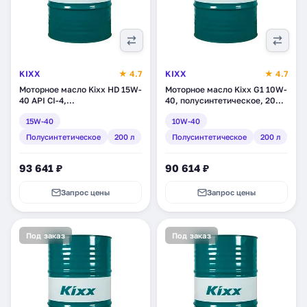
KIXX
★ 4.7
KIXX
★ 4.7
Моторное масло Kixx HD 15W-
Моторное масло Kixx G1 10W-
40 API CI-4,
40, полусинтетическое, 200 л
полусинтетическое, 200 л
(L5314D01E1)
15W-40
10W-40
(L2014D01R1)
Полусинтетическое
200 л
Полусинтетическое
200 л
93 641 ₽
90 614 ₽
Запрос цены
Запрос цены
Под заказ
Под заказ