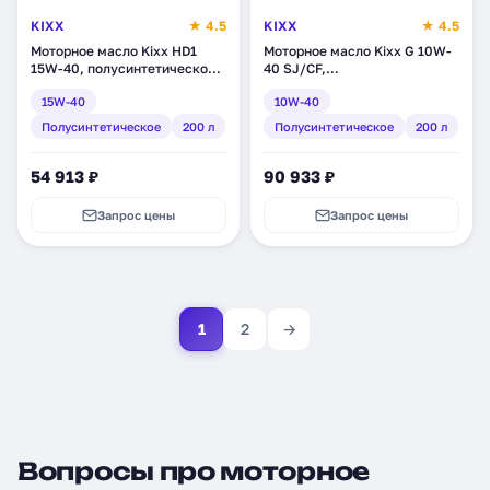
KIXX
★ 4.5
KIXX
★ 4.5
Моторное масло Kixx HD1
Моторное масло Kixx G 10W-
15W-40, полусинтетическое,
40 SJ/CF,
200 л (L2015D01E1)
полусинтетическое, 200 л
15W-40
10W-40
(L5318D01E1)
Полусинтетическое
200 л
Полусинтетическое
200 л
54 913 ₽
90 933 ₽
Запрос цены
Запрос цены
1
2
→
Вопросы про моторное