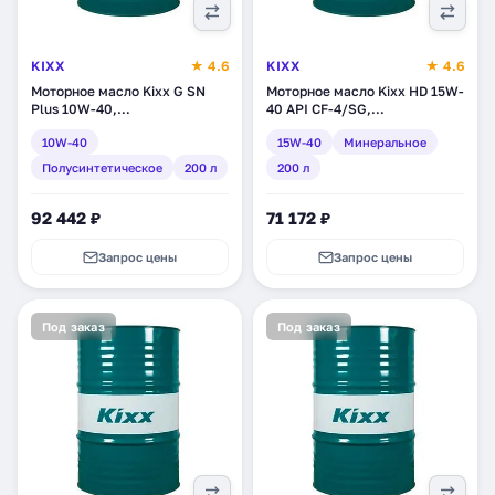
KIXX
★ 4.6
KIXX
★ 4.6
Моторное масло Kixx G SN
Моторное масло Kixx HD 15W-
Plus 10W-40,
40 API CF-4/SG,
полусинтетическое, 200 л
минеральное, 200 л
10W-40
15W-40
Минеральное
(L2109D01R1)
(L2001D01RT)
Полусинтетическое
200 л
200 л
92 442 ₽
71 172 ₽
Запрос цены
Запрос цены
Под заказ
Под заказ