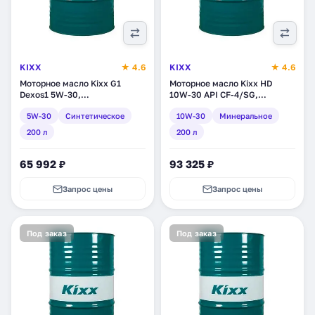
KIXX
★ 4.6
KIXX
★ 4.6
Моторное масло Kixx G1
Моторное масло Kixx HD
Dexos1 5W-30,
10W-30 API CF-4/SG,
синтетическое, 200 л
минеральное, 200 л
5W-30
Синтетическое
10W-30
Минеральное
(L5305D01E1)
(L2002D01E1)
200 л
200 л
65 992 ₽
93 325 ₽
Запрос цены
Запрос цены
Под заказ
Под заказ