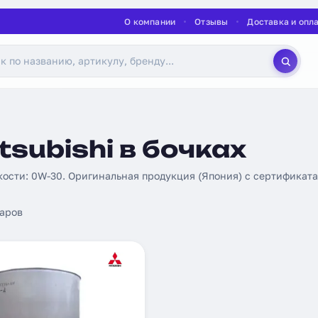
О компании
Отзывы
Доставка и опл
subishi в бочках
зкости: 0W-30. Оригинальная продукция (Япония) с сертификатам
аров