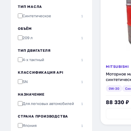
ТИП МАСЛА
Синтетическое
1
ОБЪЁМ
209 л
1
ТИП ДВИГАТЕЛЯ
4-х тактный
1
MITSUBISHI
КЛАССИФИКАЦИЯ API
Моторное ма
синтетическ
SN
1
0W-30
Син
НАЗНАЧЕНИЕ
88 330 ₽
Для легковых автомобилей
1
СТРАНА ПРОИЗВОДСТВА
Япония
1