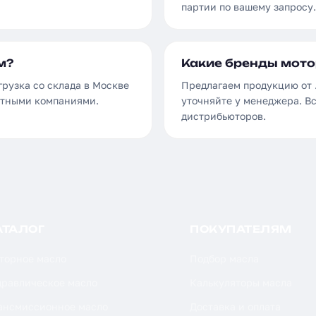
партии по вашему запросу.
м?
Какие бренды мото
грузка со склада в Москве
Предлагаем продукцию от .
ортными компаниями.
уточняйте у менеджера. В
дистрибьюторов.
АТАЛОГ
ПОКУПАТЕЛЯМ
торное масло
Подбор масла
дравлическое масло
Калькуляторы масла
ансмиссионное масло
Доставка и оплата