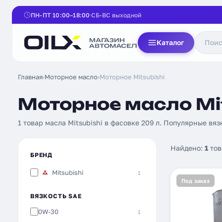
ПН-ПТ 10:00–18:00
СБ-ВС выходной
Каталог
Главная
›
Моторное масло
›
Моторное Mitsubishi
Моторное масло Mit
1 товар масла Mitsubishi в фасовке 209 л. Популярные вя
Найдено:
1
тов
БРЕНД
Mitsubishi
1
Под заказ
ВЯЗКОСТЬ SAE
0W-30
1