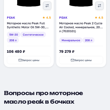
PEAK
★ 4.5
PEAK
★ 4.5
Моторное масло Peak Full
Моторное масло Peak 2 Cycle
Synthetic Motor Oil 5W-30,
Air Сooled, минеральное, 208
синтетическое, 208 л
л (7020101)
5W-30
Синтетическое
(7020024)
208 л
Минеральное
208 л
106 480 ₽
79 279 ₽
Запрос цены
Запрос цены
Вопросы про моторное
масло peak в бочках