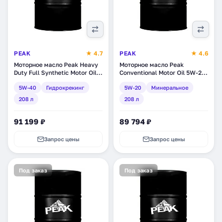
PEAK
★ 4.7
PEAK
★ 4.6
Моторное масло Peak Heavy
Моторное масло Peak
Duty Full Synthetic Motor Oil
Conventional Motor Oil 5W-20,
5W-40, синтетическое,
минеральное, 208 л
5W-40
Гидрокрекинг
5W-20
Минеральное
гидрокрекинг, 208 л
(7020003)
(7020051)
208 л
208 л
91 199 ₽
89 794 ₽
Запрос цены
Запрос цены
Под заказ
Под заказ