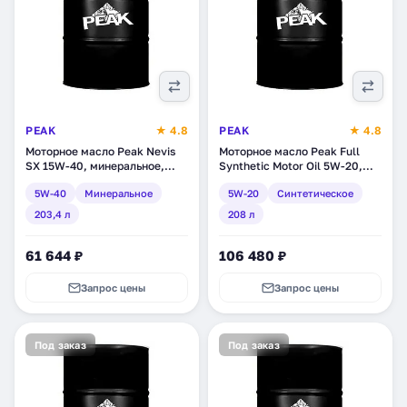
PEAK
★ 4.8
PEAK
★ 4.8
Моторное масло Peak Nevis
Моторное масло Peak Full
SX 15W-40, минеральное,
Synthetic Motor Oil 5W-20,
203,4 л (7320001)
синтетическое, 208 л
5W-40
Минеральное
5W-20
Синтетическое
(7020021)
203,4 л
208 л
61 644 ₽
106 480 ₽
Запрос цены
Запрос цены
Под заказ
Под заказ