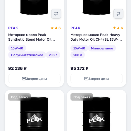
PEAK
★ 4.6
PEAK
★ 4.6
Моторное масло Peak
Моторное масло Peak Heavy
Synthetic Blend Motor Oil
Duty Motor Oil CI-4/SL 15W-
10W-40, полусинтетическое,
40, минеральное, 208 л
10W-40
15W-40
Минеральное
208 л (7020095)
(7020110)
Полусинтетическое
208 л
208 л
92 136 ₽
95 172 ₽
Запрос цены
Запрос цены
Под заказ
Под заказ