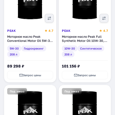
PEAK
★ 4.7
PEAK
★ 4.7
Моторное масло Peak
Моторное масло Peak Full
Conventional Motor Oil 5W-30,
Synthetic Motor Oil 10W-30,
гидрокрекинг, 208 л
синтетическое, 208 л
5W-30
Гидрокрекинг
10W-30
Синтетическое
(7020006)
(7020027)
208 л
208 л
89 298 ₽
101 156 ₽
Запрос цены
Запрос цены
Под заказ
Под заказ