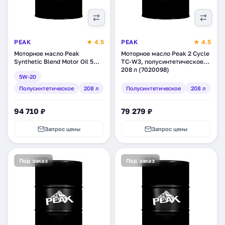
PEAK
★ 4.5
PEAK
★ 4.5
Моторное масло Peak
Моторное масло Peak 2 Cycle
Synthetic Blend Motor Oil 5W-
TC-W3, полусинтетическое,
20, полусинтетическое, 208 л
208 л (7020098)
5W-20
(7020038)
Полусинтетическое
208 л
Полусинтетическое
208 л
94 710 ₽
79 279 ₽
Запрос цены
Запрос цены
Под заказ
Под заказ