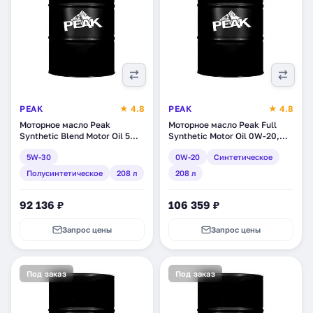
PEAK
★ 4.8
PEAK
★ 4.8
Моторное масло Peak
Моторное масло Peak Full
Synthetic Blend Motor Oil 5W-
Synthetic Motor Oil 0W-20,
30, полусинтетическое, 208 л
синтетическое, 208 л
5W-30
0W-20
Синтетическое
(7020040)
(7020018)
Полусинтетическое
208 л
208 л
92 136 ₽
106 359 ₽
Запрос цены
Запрос цены
Под заказ
Под заказ