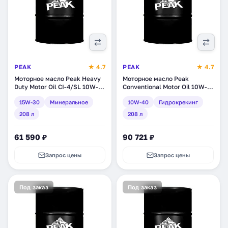
PEAK
★ 4.7
PEAK
★ 4.7
Моторное масло Peak Heavy
Моторное масло Peak
Duty Motor Oil CI-4/SL 10W-
Conventional Motor Oil 10W-
30, минеральное, 208 л
40, гидрокрекинг, 208 л
15W-30
Минеральное
10W-40
Гидрокрекинг
(7020112)
(7020012)
208 л
208 л
61 590 ₽
90 721 ₽
Запрос цены
Запрос цены
Под заказ
Под заказ