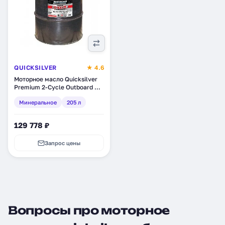
QUICKSILVER
★ 4.6
Моторное масло Quicksilver
Premium 2-Cycle Outboard Oil
TC-W3, минеральное, 205 л
Минеральное
205 л
(323434234)
129 778 ₽
Запрос цены
Вопросы про моторное