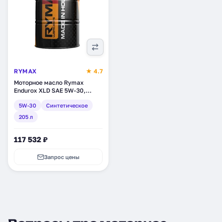
RYMAX
★ 4.7
Моторное масло Rymax
Endurox XLD SAE 5W-30,
синтетическое, 205 л
5W-30
Синтетическое
(REXLD540205)
205 л
117 532 ₽
Запрос цены