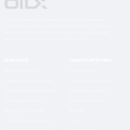
Поставка масел, смазочных материалов и технических
жидкостей в бочках по России и странам СНГ. Оптом и в
розницу от 1 бочки. Оригинальная сертифицированная
продукция от официальных дистрибьюторов.
КАТАЛОГ
ПОКУПАТЕЛЯМ
Моторное масло
Подбор масла
Гидравлическое масло
Калькуляторы масла
Трансмиссионное масло
Доставка и оплата
Тракторное масло
Отзывы клиентов
Редукторное масло
Бренды
Индустриальное масло
Блог
Компрессорное масло
О компании