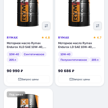
RYMAX
★ 4.8
RYMAX
★ 4.7
Моторное масло Rymax
Моторное масло Rymax
Endurox XLD SAE 10W-40,
Endurox LD SAE 10W-40,
синтетическое, 205 л
полусинтетическое, 205 л
10W-40
Синтетическое
10W-40
(REXLD1040205)
(RELD1040205)
205 л
Полусинтетическое
205 л
90 990 ₽
90 686 ₽
Запрос цены
Запрос цены
Под заказ