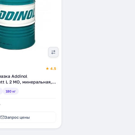
★ 4.5
азка Addinol
tt L 2 MO, минеральная,
4766601742)
180 кг
₽
Запрос цены