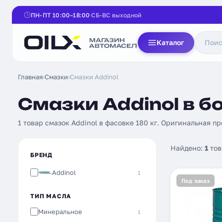
ПН-ПТ 10:00–18:00
СБ-ВС выходной
Каталог
Главная
›
Смазки
›
Смазки Addinol
Смазки Addinol в б
1 товар смазок Addinol в фасовке 180 кг. Оригинальная п
Найдено:
1
тов
БРЕНД
Addinol
1
Под заказ
ТИП МАСЛА
Минеральное
1