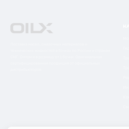
К
Мо
Поставка масел, смазочных материалов и
Ги
технических жидкостей в бочках по России и странам
СНГ. Оптом и в розницу от 1 бочки. Оригинальная
Тр
сертифицированная продукция от официальных
Тр
дистрибьюторов.
Ре
Ин
Ко
См