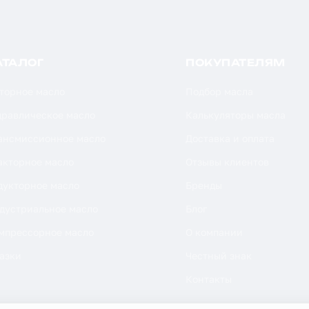
АТАЛОГ
ПОКУПАТЕЛЯМ
торное масло
Подбор масла
дравлическое масло
Калькуляторы масла
ансмиссионное масло
Доставка и оплата
акторное масло
Отзывы клиентов
дукторное масло
Бренды
дустриальное масло
Блог
мпрессорное масло
О компании
азки
Честный знак
Контакты