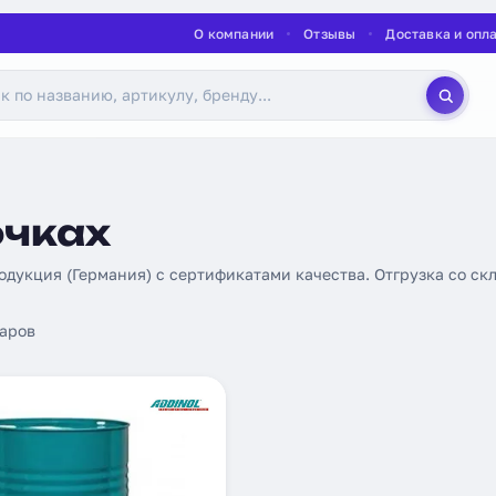
О компании
Отзывы
Доставка и опл
очках
родукция (Германия) с сертификатами качества. Отгрузка со скл
аров