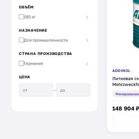
ОБЪЁМ
180 кг
1
НАЗНАЧЕНИЕ
Для промышленности
1
СТРАНА ПРОИЗВОДСТВА
Германия
1
ADDINOL
ЦЕНА
Литиевая см
Mehrzweckfe
—
180 кг (401
Минеральное
148 904 