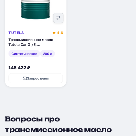
TUTELA
★ 4.6
Трансмиссионное масло
Tutela Car GI/E,
синтетическое, 200 л
Синтетическое
200 л
(15051100)
148 422 ₽
Запрос цены
Вопросы про
трансмиссионное масло