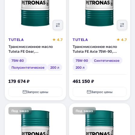
TUTELA
★ 4.7
TUTELA
★ 4.7
Трансмиссионное масло
Трансмиссионное масло
Tutela FE Gear,
Tutela FE Axle 75W-90,
полусинтетическое, 200 л
синтетическое, 200 л
75W-80
75W-90
Синтетическое
(23131100)
(14541100)
Полусинтетическое
200 л
200 л
179 674 ₽
461 150 ₽
Запрос цены
Запрос цены
Под заказ
Под заказ