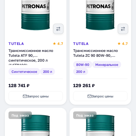
TUTELA
★ 4.7
TUTELA
★ 4.7
Трансмиссионное масло
Трансмиссионное масло
Tutela ATF 90,
Tutela ZC 90 80W-90,
синтетическое, 200 л
минеральное, 200 л
80W-90
Минеральное
(14771100)
(14501100)
Синтетическое
200 л
200 л
128 741 ₽
129 261 ₽
Запрос цены
Запрос цены
Под заказ
Под заказ