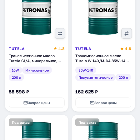
TUTELA
★ 4.8
TUTELA
★ 4.8
Трансмиссионное масло
Трансмиссионное масло
Tutela GI/A, минеральное,
Tutela W 140/M-DA 85W-140,
200 л (15001100)
полусинтетическое, 200 л
10W
Минеральное
85W-140
(14681100)
200 л
Полусинтетическое
200 л
58 598 ₽
162 625 ₽
Запрос цены
Запрос цены
Под заказ
Под заказ