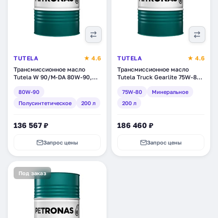
TUTELA
★ 4.6
TUTELA
★ 4.6
Трансмиссионное масло
Трансмиссионное масло
Tutela W 90/M-DA 80W-90,
Tutela Truck Gearlite 75W-80,
полусинтетическое, 200 л
минеральное, 200 л
80W-90
75W-80
Минеральное
(14521100)
(14911100)
Полусинтетическое
200 л
200 л
136 567 ₽
186 460 ₽
Запрос цены
Запрос цены
Под заказ