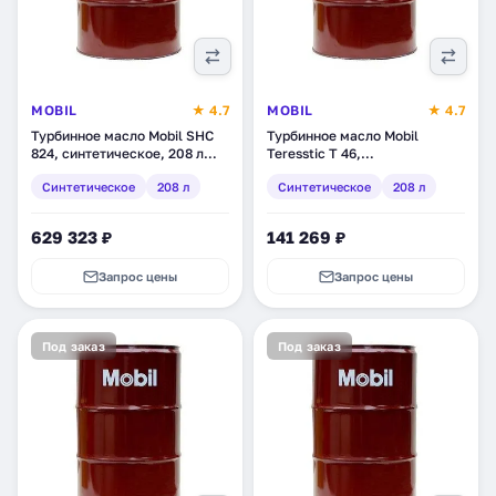
MOBIL
★ 4.7
MOBIL
★ 4.7
Турбинное масло Mobil SHC
Турбинное масло Mobil
824, синтетическое, 208 л
Teresstic T 46,
(125569)
синтетическое, 208 л
Синтетическое
208 л
Синтетическое
208 л
(145184)
629 323 ₽
141 269 ₽
Запрос цены
Запрос цены
Под заказ
Под заказ