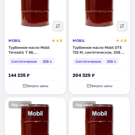
MOBIL
★ 4.8
MOBIL
★ 4.8
Турбинное масло Mobil
Турбинное масло Mobil DTE
Teresstic T 68,
732 M, синтетическое, 208 л
синтетическое, 208 л
(152370)
Синтетическое
208 л
Синтетическое
208 л
(145187)
144 235 ₽
204 329 ₽
Запрос цены
Запрос цены
Под заказ
Под заказ