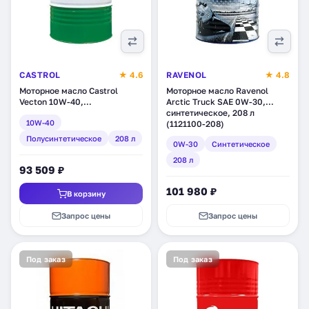
CASTROL
★ 4.6
RAVENOL
★ 4.8
Моторное масло Castrol
Моторное масло Ravenol
Vecton 10W-40,
Arctic Truck SAE 0W-30,
полусинтетическое, 208 л
синтетическое, 208 л
10W-40
(1532DF)
(1121100-208)
Полусинтетическое
208 л
0W-30
Синтетическое
208 л
93 509 ₽
101 980 ₽
В корзину
Запрос цены
Запрос цены
Под заказ
Под заказ