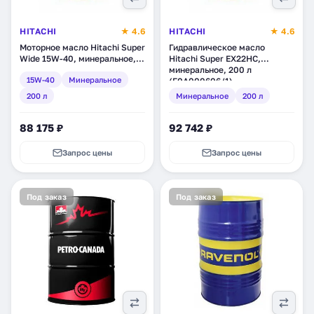
HITACHI
★ 4.6
HITACHI
★ 4.6
Моторное масло Hitachi Super
Гидравлическое масло
Wide 15W-40, минеральное,
Hitachi Super EX22HC,
200 л (E0A000610/1)
минеральное, 200 л
15W-40
Минеральное
(E0A000606/1)
200 л
Минеральное
200 л
88 175 ₽
92 742 ₽
Запрос цены
Запрос цены
Под заказ
Под заказ