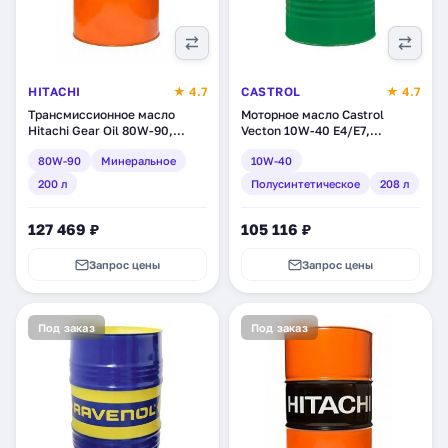
HITACHI
★ 4.7
CASTROL
★ 4.7
Трансмиссионное масло
Моторное масло Castrol
Hitachi Gear Oil 80W-90,
Vecton 10W-40 E4/E7,
минеральное, 200 л
полусинтетическое, 208 л
80W-90
Минеральное
10W-40
(E0A000672/1)
(15B698)
200 л
Полусинтетическое
208 л
127 469 ₽
105 116 ₽
Запрос цены
Запрос цены
Под заказ
Под заказ