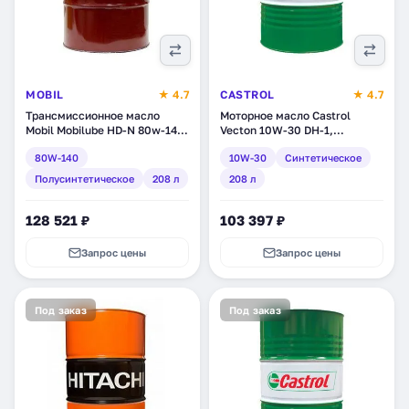
MOBIL
★ 4.7
CASTROL
★ 4.7
Трансмиссионное масло
Моторное масло Castrol
Mobil Mobilube HD-N 80w-140,
Vecton 10W-30 DH-1,
полусинтетическое, 208 л
синтетическое, 208 л
80W-140
10W-30
Синтетическое
(153048)
(152DE5)
Полусинтетическое
208 л
208 л
128 521 ₽
103 397 ₽
Запрос цены
Запрос цены
Под заказ
Под заказ