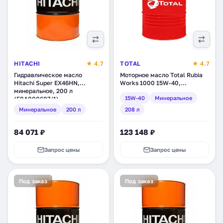
HITACHI
★ 4.7
TOTAL
★ 4.7
Гидравлическое масло
Моторное масло Total Rubia
Hitachi Super EX46HN,
Works 1000 15W-40,
минеральное, 200 л
минеральное, 208 л (168818)
15W-40
Минеральное
(E0A000607/1)
Минеральное
200 л
208 л
84 071 ₽
123 148 ₽
Запрос цены
Запрос цены
Под заказ
Под заказ