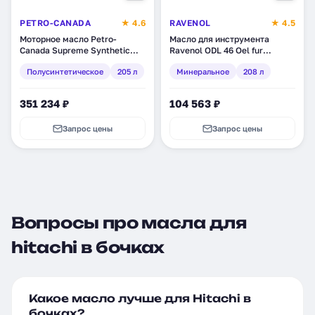
PETRO-CANADA
★ 4.6
RAVENOL
★ 4.5
Моторное масло Petro-
Масло для инструмента
Canada Supreme Synthetic
Ravenol ODL 46 Oel fur
Blend 2-Stroke Small Engine,
Druckluftaggregate,
Полусинтетическое
205 л
Минеральное
208 л
полусинтетическое, 205 л
минеральное, 208 л (1323405-
(TWOSTRDRM)
208)
351 234 ₽
104 563 ₽
Запрос цены
Запрос цены
Вопросы про масла для
hitachi в бочках
Какое масло лучше для Hitachi в
бочках?