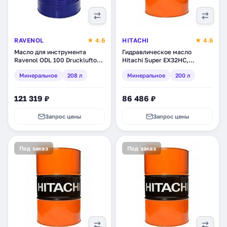
RAVENOL
★ 4.6
HITACHI
★ 4.6
Масло для инструмента
Гидравлическое масло
Ravenol ODL 100 Druckluftoel,
Hitachi Super EX32HC,
минеральное, 208 л (1323407-
минеральное, 200 л
Минеральное
208 л
Минеральное
200 л
208)
(E0A000612/1)
121 319 ₽
86 486 ₽
Запрос цены
Запрос цены
Под заказ
Под заказ