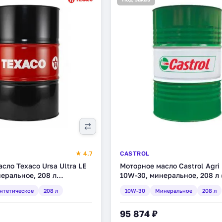
★ 4.7
CASTROL
сло Texaco Ursa Ultra LE
Моторное масло Castrol Agri
еральное, 208 л
10W-30, минеральное, 208 л 
)
нтетическое
208 л
10W-30
Минеральное
208 л
95 874 ₽