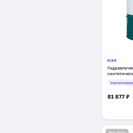
KIXX
Гидравличес
синтетическ
Синтетическ
81 877 ₽
Под заказ