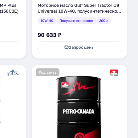
 MP Plus
Моторное масло Gulf Super Tractor Oil
(156C3E)
Universal 10W-40, полусинтетическое,
200 л (120270401138)
10W-40
Полусинтетическое
200 л
90 633 ₽
Запрос цены
Под заказ