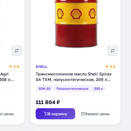
★ 4.8
SHELL
★ 4.6
Agri
Трансмиссионное масло Shell Spirax
208 л
S4 TXM, полусинтетическое, 209 л
(550031650)
10W-30
Полусинтетическое
209 л
111 804 ₽
ос цены
В корзину
Запрос цены