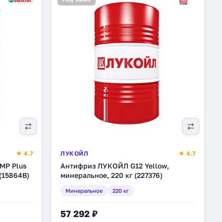
★ 4.7
ЛУКОЙЛ
★ 4.7
 MP Plus
Антифриз ЛУКОЙЛ G12 Yellow,
(15864B)
минеральное, 220 кг (227376)
Минеральное
220 кг
57 292 ₽