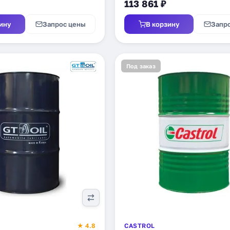
113 861 ₽
ину
Запрос цены
В корзину
Запр
Под заказ
★ 4.8
CASTROL