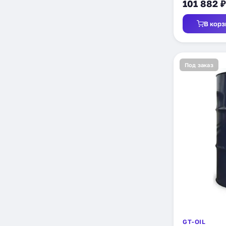
101 882 ₽
В корз
Под заказ
GT-OIL