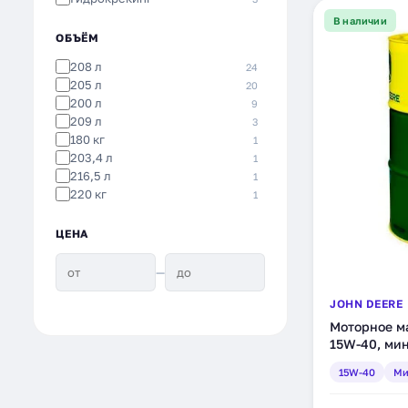
В наличии
ОБЪЁМ
208 л
24
205 л
20
200 л
9
209 л
3
180 кг
1
203,4 л
1
216,5 л
1
220 кг
1
ЦЕНА
—
JOHN DEERE
Моторное ма
15W-40, мин
15W-40
Ми