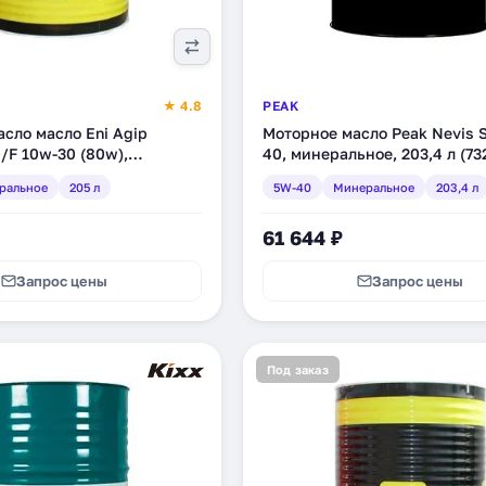
★ 4.8
PEAK
сло масло Eni Agip
Моторное масло Peak Nevis 
D/F 10w-30 (80w),
40, минеральное, 203,4 л (73
, 205 л (128110)
ральное
205 л
5W-40
Минеральное
203,4 л
61 644 ₽
Запрос цены
Запрос цены
Под заказ