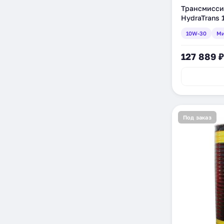
Трансмисси
HydraTrans 
л (46311111
10W-30
Ми
127 889 ₽
Под заказ