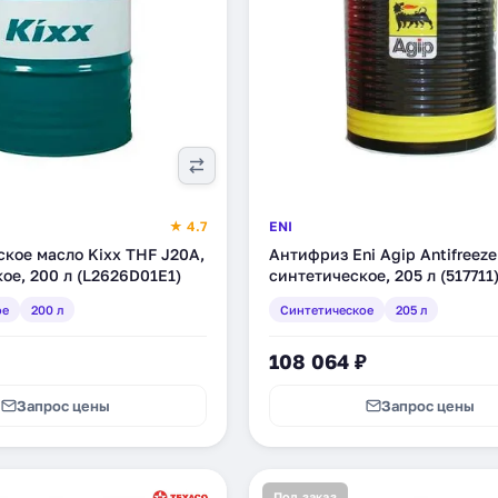
★ 4.7
ENI
кое масло Kixx THF J20A,
Антифриз Eni Agip Antifreeze
ое, 200 л (L2626D01E1)
синтетическое, 205 л (517711
ое
200 л
Синтетическое
205 л
108 064 ₽
Запрос цены
Запрос цены
Под заказ