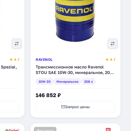
★ 4.7
RAVENOL
★ 4.7
 Spezial,
Трансмиссионное масло Ravenol
)
STOU SAE 10W-30, минеральное, 208
л (1310100-208)
10W-30
Минеральное
208 л
146 852 ₽
Запрос цены
Под заказ