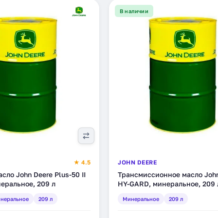
В наличии
★ 4.5
JOHN DEERE
сло John Deere Plus-50 II
Трансмиссионное масло John
еральное, 209 л
HY-GARD, минеральное, 209 
неральное
209 л
Минеральное
209 л