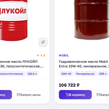
★ 4.8
MOBIL
онное масло ЛУКОЙЛ
Гидравлическое масло Mobil 
30, полусинтетическое,
Extra 10W-40, минеральное, 
621)
(120980)
лусинтетическое
216,5 л
10W-40
Минеральное
208 л
106 722 ₽
ину
Запрос цены
В корзину
Запр