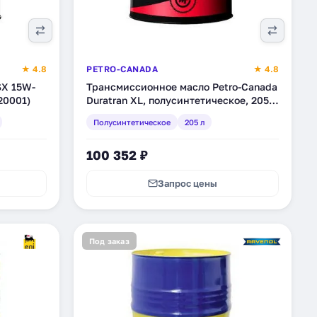
★ 4.8
PETRO-CANADA
★ 4.8
SX 15W-
Трансмиссионное масло Petro-Canada
20001)
Duratran XL, полусинтетическое, 205 л
(DTRANXLDRM)
Полусинтетическое
205 л
100 352 ₽
Запрос цены
Под заказ