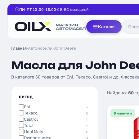
ПН-ПТ 10:00–18:00
СБ-ВС выходной
Каталог
Главная
›
Автомобили
›
John Deere
Масла для John Dee
В каталоге 60 товаров от Eni, Texaco, Castrol и др. Фасовка
Найдено:
60
т
БРЕНД
Eni
6
Texaco
5
В наличии
Castrol
4
Total
4
Liqui Moly
4
Газпромнефть
3