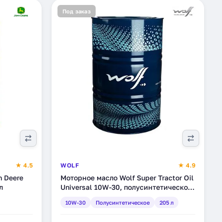
Под заказ
★ 4.5
WOLF
★ 4.9
 Deere
Моторное масло Wolf Super Tractor Oil
л
Universal 10W-30, полусинтетическое,
205 л (8306730)
10W-30
Полусинтетическое
205 л