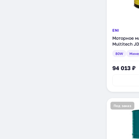
ENI
Моторное ма
Multitech J
минеральное
80W
Мине
94 013 ₽
Под заказ