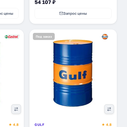
54 107 ₽
ос цены
Запрос цены
Под заказ
★ 4.8
GULF
★ 4.8