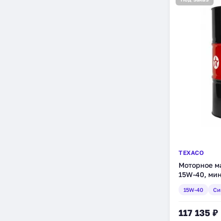
TEXACO
Моторное ма
15W-40, мин
(802971DEE
15W-40
Си
117 135 ₽