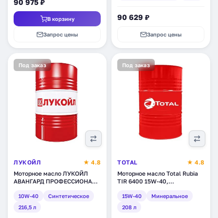
90 975 ₽
90 629 ₽
В корзину
Запрос цены
Запрос цены
Под заказ
Под заказ
ЛУКОЙЛ
★ 4.8
TOTAL
★ 4.8
Моторное масло ЛУКОЙЛ
Моторное масло Total Rubia
АВАНГАРД ПРОФЕССИОНАЛ
TIR 6400 15W-40,
LS SAE 10W-40,
минеральное, 208 л
10W-40
Синтетическое
15W-40
Минеральное
синтетическое, 216,5 л
(RU110796)
(196761)
216,5 л
208 л