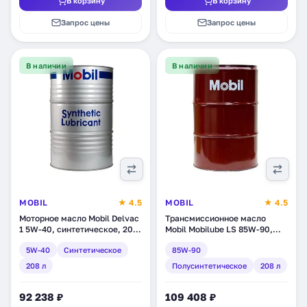
В корзину
В корзину
Запрос цены
Запрос цены
В наличии
В наличии
MOBIL
★ 4.5
MOBIL
★ 4.5
Моторное масло Mobil Delvac
Трансмиссионное масло
1 5W-40, синтетическое, 208
Mobil Mobilube LS 85W-90,
л (141551)
полусинтетическое, 208 л
5W-40
Синтетическое
85W-90
(123805)
208 л
Полусинтетическое
208 л
92 238 ₽
109 408 ₽