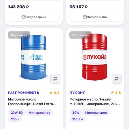
143 208 ₽
66 107 ₽
Запрос цены
Запрос цены
Под заказ
Под заказ
ГАЗПРОМНЕФТЬ
★ 4.8
ЛУКОЙЛ
★ 4.8
Моторное масло
Моторное масло Лукойл
Газпромнефть Diesel Extra
М-10В2С, минеральное, 216,5
20W-50, минеральное, 205 л
л (3013)
20W-50
Минеральное
30W
Минеральное
(2389901239)
205 л
216,5 л