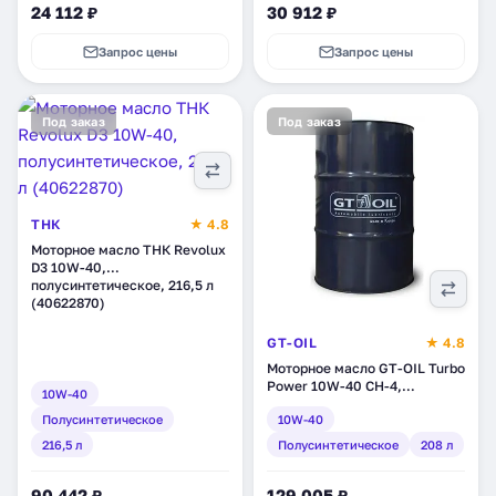
24 112 ₽
30 912 ₽
Запрос цены
Запрос цены
Под заказ
Под заказ
ТНК
★ 4.8
Моторное масло ТНК Revolux
D3 10W-40,
полусинтетическое, 216,5 л
(40622870)
GT-OIL
★ 4.8
Моторное масло GT-OIL Turbo
Power 10W-40 CH-4,
10W-40
полусинтетическое, 208 л
Полусинтетическое
10W-40
(4665300010324)
216,5 л
Полусинтетическое
208 л
90 442 ₽
129 005 ₽