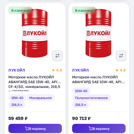
В наличии
В наличии
ЛУКОЙЛ
★ 4.6
ЛУКОЙЛ
★ 4.6
Моторное масло ЛУКОЙЛ
Моторное масло ЛУКОЙЛ
АВАНГАРД SAE 15W-40, API
АВАНГАРД SAE 10W-40, API
CF-4/SG, минеральное, 216,5
CF-4/SG, полусинтетическое,
10W-40
л (3033626)
216,5 л (19491)
15W-40
Минеральное
Полусинтетическое
216,5 л
216,5 л
59 459 ₽
90 713 ₽
В корзину
В корзину