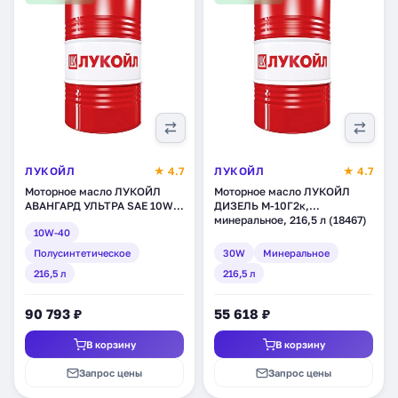
ЛУКОЙЛ
★ 4.7
ЛУКОЙЛ
★ 4.7
Моторное масло ЛУКОЙЛ
Моторное масло ЛУКОЙЛ
АВАНГАРД УЛЬТРА SAE 10W-
ДИЗЕЛЬ М-10Г2к,
40, API CI-4/SL,
минеральное, 216,5 л (18467)
10W-40
полусинтетическое, 216,5 л
(227325)
Полусинтетическое
30W
Минеральное
216,5 л
216,5 л
90 793 ₽
55 618 ₽
В корзину
В корзину
Запрос цены
Запрос цены