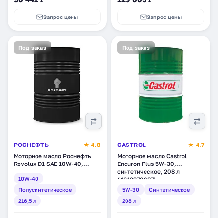
Запрос цены
Запрос цены
Под заказ
Под заказ
РОСНЕФТЬ
★ 4.8
CASTROL
★ 4.7
Моторное масло Роснефть
Моторное масло Castrol
Revolux D1 SAE 10W-40,
Enduron Plus 5W-30,
полусинтетическое, 216,5 л
синтетическое, 208 л
10W-40
(7866)
(4643370087)
Полусинтетическое
5W-30
Синтетическое
216,5 л
208 л