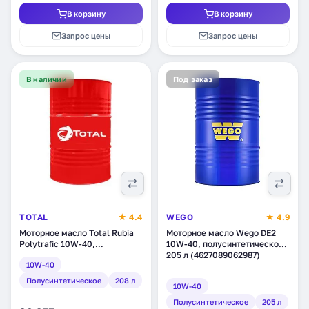
В корзину
В корзину
Запрос цены
Запрос цены
В наличии
Под заказ
TOTAL
★ 4.4
WEGO
★ 4.9
Моторное масло Total Rubia
Моторное масло Wego DE2
Polytrafic 10W-40,
10W-40, полусинтетическое,
полусинтетическое, 208 л
205 л (4627089062987)
10W-40
(128802)
Полусинтетическое
208 л
10W-40
Полусинтетическое
205 л