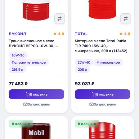
ЛУКОЙЛ
★ 4.8
TOTAL
★ 4.8
Трансмиссионное масло
Моторное масло Total Rubia
ЛУКОЙЛ ВЕРСО 10W-30,
TIR 7400 15W-40,
полусинтетическое, 216,5 л
минеральное, 208 л (113452)
10W-30
(212621)
Полусинтетическое
15W-40
Минеральное
216,5 л
208 л
77 483 ₽
93 037 ₽
В корзину
В корзину
Запрос цены
Запрос цены
В наличии
В наличии