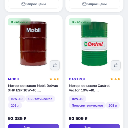
Запрос цены
Запрос цены
В наличии
В наличии
MOBIL
★ 4.6
CASTROL
★ 4.6
Моторное масло Mobil Delvac
Моторное масло Castrol
XHP ESP 10W-40,
Vecton 10W-40,
синтетическое, 208 л
полусинтетическое, 208 л
10W-40
Синтетическое
10W-40
(152809)
(1532DF)
208 л
Полусинтетическое
208 л
92 385 ₽
93 509 ₽