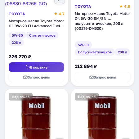
TOYOTA
★ 4.8
Моторное масло Toyota Motor
TOYOTA
★ 4.7
Oil 5W-30 SM/SN,
Моторное масло Toyota Motor
полусинтетическое, 208 л
Oil 0W-20 EU Advanced Fuel
(00279-DM530)
Economy, синтетическое, 208
0W-30
Синтетическое
л (08880-83266-GO)
208 л
5W-30
Полусинтетическое
208 л
226 270 ₽
112 894 ₽
В корзину
Запрос цены
Запрос цены
Под заказ
Под заказ