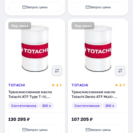
Запрос цены
Запрос цены
Под заказ
Под заказ
TOTACHI
★ 4.7
TOTACHI
★ 4.7
Трансмиссионное масло
Трансмиссионное масло
Totachi ATF Type T-IV,
Totachi Dento ATF Multi-
синтетическое, 200 л
Vehicle, синтетическое, 200 л
Синтетическое
200 л
Синтетическое
200 л
(4562374691049)
(4589904528736)
130 295 ₽
107 205 ₽
Запрос цены
Запрос цены