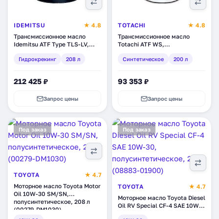
IDEMITSU
★ 4.8
TOTACHI
★ 4.8
Трансмиссионное масло
Трансмиссионное масло
Idemitsu ATF Type TLS-LV,
Totachi ATF WS,
гидрокрекинг, 208 л
синтетическое, 200 л
Гидрокрекинг
208 л
Синтетическое
200 л
(30040096-951)
(4562374691322)
212 425 ₽
93 353 ₽
Запрос цены
Запрос цены
Под заказ
Под заказ
TOYOTA
★ 4.7
Моторное масло Toyota Motor
TOYOTA
★ 4.7
Oil 10W-30 SM/SN,
Моторное масло Toyota Diesel
полусинтетическое, 208 л
Oil RV Special CF-4 SAE 10W-
(00279-DM1030)
30, полусинтетическое, 200 л