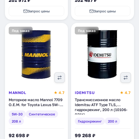
201 971 ₽
102 487 ₽
Запрос цены
Запрос цены
Под заказ
Под заказ
MANNOL
★ 4.7
IDEMITSU
★ 4.7
Моторное масло Mannol 7709
Трансмиссионное масло
O.E.M. for Toyota Lexus 5W-
Idemitsu ATF Type TLS,
30, синтетическое, 208 л
гидрокрекинг, 200 л (10106-
5W-30
Синтетическое
(1200)
021K)
208 л
Гидрокрекинг
200 л
92 698 ₽
99 268 ₽