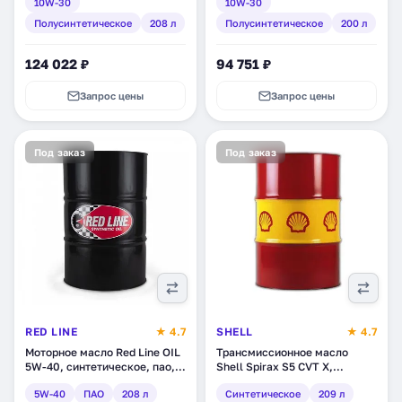
10W-30
10W-30
(08883-01900)
Полусинтетическое
208 л
Полусинтетическое
200 л
124 022 ₽
94 751 ₽
Запрос цены
Запрос цены
Под заказ
Под заказ
RED LINE
★ 4.7
SHELL
★ 4.7
Моторное масло Red Line OIL
Трансмиссионное масло
5W-40, синтетическое, пао,
Shell Spirax S5 CVT X,
208 л (15408)
синтетическое, 209 л
5W-40
ПАО
208 л
Синтетическое
209 л
(550054193)