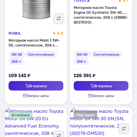
TOYOTA
★ 4.7
Моторное масло Toyota
Engine Oil Synthetic 5W-40,
синтетическое, 208 л (08880-
80370GO)
MOBIL
★ 4.8
Моторное масло Mobil 1 5W-
50, синтетическое, 208 л
(152086)
5W-50
Синтетическое
5W-40
Синтетическое
208 л
208 л
109 142 ₽
126 391 ₽
В корзину
В корзину
Запрос цены
Запрос цены
В наличии
Под заказ