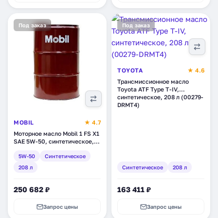
Под заказ
Под заказ
TOYOTA
★ 4.6
Трансмиссионное масло
Toyota ATF Type T-IV,
синтетическое, 208 л (00279-
DRMT4)
MOBIL
★ 4.7
Моторное масло Mobil 1 FS X1
SAE 5W-50, синтетическое,
208 л (155046)
5W-50
Синтетическое
208 л
Синтетическое
208 л
250 682 ₽
163 411 ₽
Запрос цены
Запрос цены