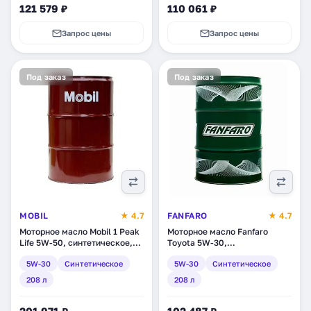
121 579 ₽
110 061 ₽
Запрос цены
Запрос цены
Под заказ
Под заказ
MOBIL
★ 4.7
FANFARO
★ 4.7
Моторное масло Mobil 1 Peak
Моторное масло Fanfaro
Life 5W-50, синтетическое,
Toyota 5W-30,
208 л (153388)
синтетическое, 208 л (000-
5W-30
Синтетическое
5W-30
Синтетическое
003)
208 л
208 л