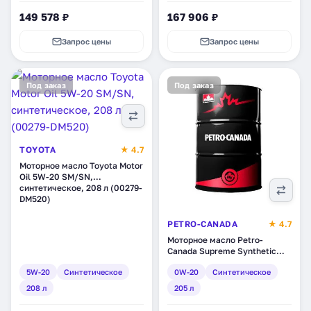
149 578 ₽
167 906 ₽
Запрос цены
Запрос цены
Под заказ
Под заказ
TOYOTA
★ 4.7
Моторное масло Toyota Motor
Oil 5W-20 SM/SN,
синтетическое, 208 л (00279-
DM520)
PETRO-CANADA
★ 4.7
Моторное масло Petro-
Canada Supreme Synthetic
0W-20, синтетическое, 205 л
5W-20
Синтетическое
0W-20
Синтетическое
(MOSYN02DRM)
208 л
205 л