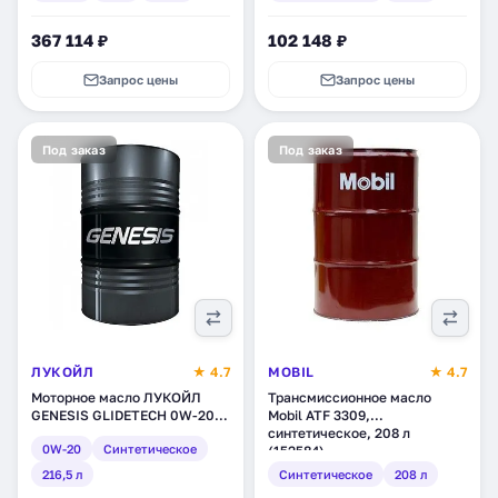
367 114 ₽
102 148 ₽
Запрос цены
Запрос цены
Под заказ
Под заказ
ЛУКОЙЛ
★ 4.7
MOBIL
★ 4.7
Моторное масло ЛУКОЙЛ
Трансмиссионное масло
GENESIS GLIDETECH 0W-20,
Mobil ATF 3309,
синтетическое, 216,5 л
синтетическое, 208 л
0W-20
Синтетическое
(1625686)
(152584)
216,5 л
Синтетическое
208 л