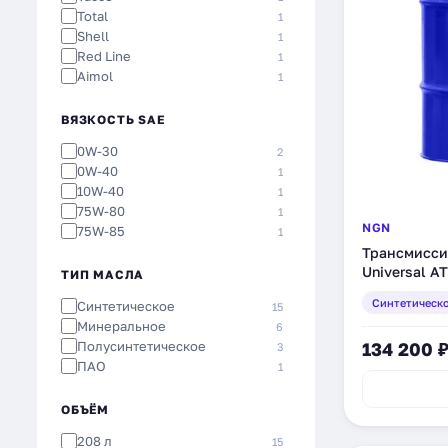
Total
1
Shell
1
Red Line
1
Aimol
1
Petro-Canada
1
NGN
1
ВЯЗКОСТЬ SAE
Mobil
1
0W-30
2
GT-OIL
1
0W-40
1
GM
1
10W-40
1
Everest
1
75W-80
1
Amalie
1
NGN
75W-85
1
Трансмисси
Universal A
ТИП МАСЛА
(V172085105
Синтетическ
Синтетическое
15
Минеральное
6
Полусинтетическое
134 200 
3
ПАО
1
ОБЪЁМ
208 л
15