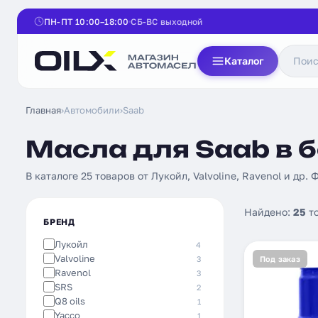
ПН-ПТ 10:00–18:00
СБ-ВС выходной
Каталог
Главная
›
Автомобили
›
Saab
Масла для Saab в 
В каталоге 25 товаров от Лукойл, Valvoline, Ravenol и др. 
Найдено:
25
т
БРЕНД
Лукойл
4
Valvoline
3
Под заказ
Ravenol
3
SRS
2
Q8 oils
1
Yacco
1