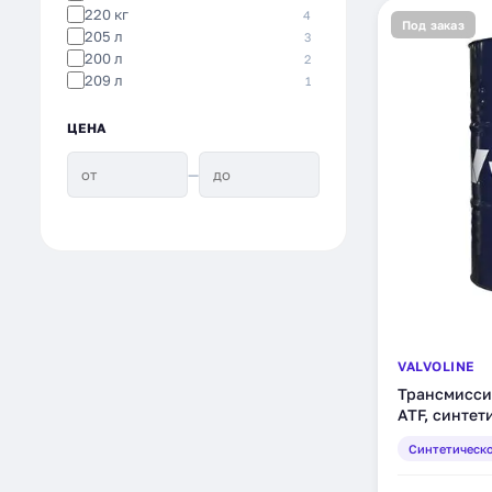
220 кг
4
Под заказ
205 л
3
200 л
2
209 л
1
ЦЕНА
—
VALVOLINE
Трансмиссио
ATF, синтет
Синтетическ