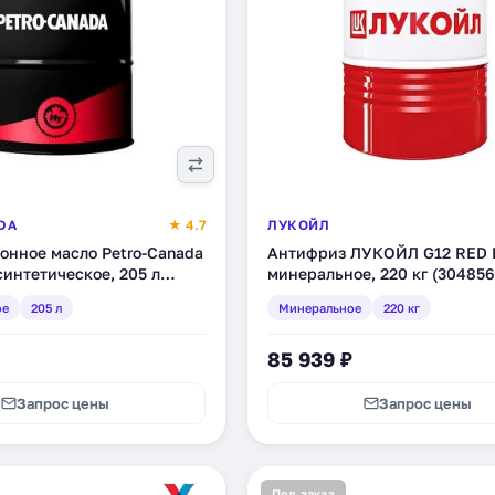
DA
★ 4.7
ЛУКОЙЛ
онное масло Petro-Canada
Антифриз ЛУКОЙЛ G12 RED 
 синтетическое, 205 л
минеральное, 220 кг (304856
ое
205 л
Минеральное
220 кг
85 939 ₽
Запрос цены
Запрос цены
Под заказ