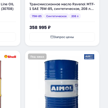
Line OIL
Трансмиссионное масло Ravenol MTF-
 (30708)
1 SAE 75W-85, синтетическое, 208 л
(1221102-208)
75W-85
Синтетическое
208 л
358 995 ₽
Запрос цены
Под заказ