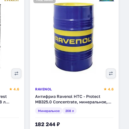
★ 4.6
RAVENOL
★ 4.6
rest
Антифриз Ravenol HTC - Protect
8 л
MB325.0 Concentrate, минеральное,
208 л (1410120-208)
Минеральное
208 л
182 244 ₽