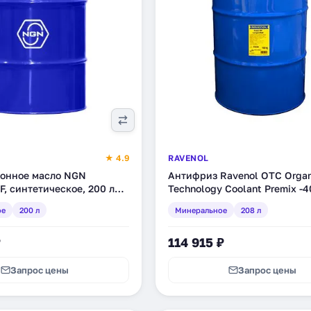
★ 4.9
RAVENOL
онное масло NGN
Антифриз Ravenol OTC Organ
TF, синтетическое, 200 л
Technology Coolant Premix -4
)
минеральное, 208 л (1410112
ое
200 л
Минеральное
208 л
₽
114 915 ₽
Запрос цены
Запрос цены