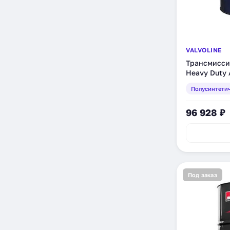
VALVOLINE
Трансмиссио
Heavy Duty 
208 л (8669
Полусинтети
96 928 ₽
Под заказ