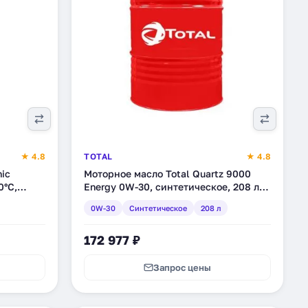
★ 4.8
TOTAL
★ 4.8
ic
Моторное масло Total Quartz 9000
0°C,
Energy 0W-30, синтетическое, 208 л
-208)
(151520)
0W-30
Синтетическое
208 л
172 977 ₽
Запрос цены