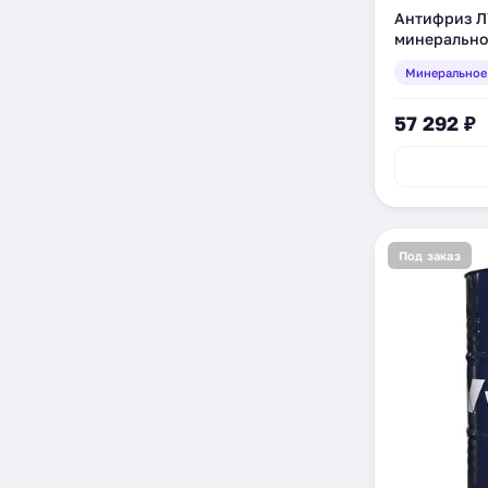
Антифриз Л
минеральное
Минеральное
57 292 ₽
Под заказ