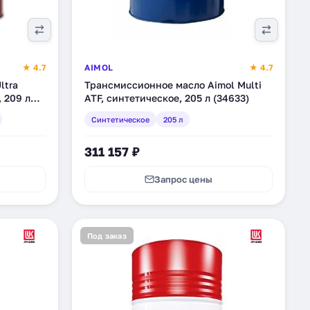
★ 4.7
AIMOL
★ 4.7
ltra
Трансмиссионное масло Aimol Multi
 209 л
ATF, синтетическое, 205 л (34633)
Синтетическое
205 л
311 157 ₽
Запрос цены
Под заказ