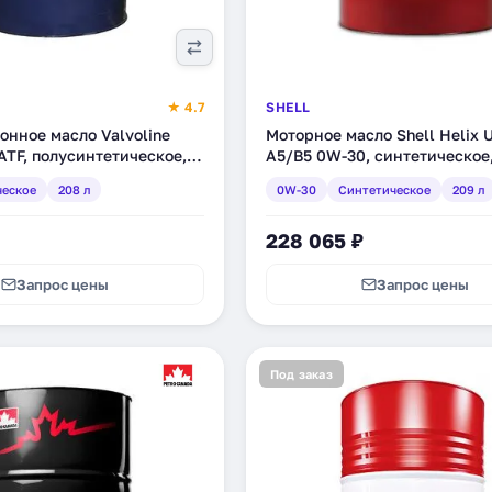
★ 4.7
SHELL
нное масло Valvoline
Моторное масло Shell Helix U
ATF, полусинтетическое,
A5/B5 0W-30, синтетическое,
39)
(550052173)
ческое
208 л
0W-30
Синтетическое
209 л
228 065 ₽
Запрос цены
Запрос цены
Под заказ