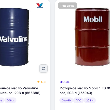
Под заказ
★ 4.8
MOBIL
нное масло Valvoline
Моторное масло Mobil 1 FS 0
ическое, 208 л (866888)
пао, 208 л (155043)
ое
208 л
0W-40
ПАО
208 л