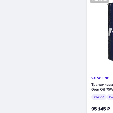
VALVOLINE
Трансмиссио
Gear Oil 75
208 л (8668
75W-80
По
95 145 ₽