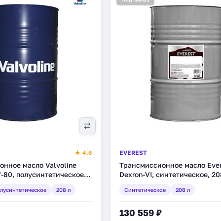
★ 4.6
EVEREST
нное масло Valvoline
Трансмиссионное масло Eve
W-80, полусинтетическое,
Dexron-VI, синтетическое, 20
97)
(FPATF60EV055RD)
лусинтетическое
208 л
Синтетическое
208 л
130 559 ₽