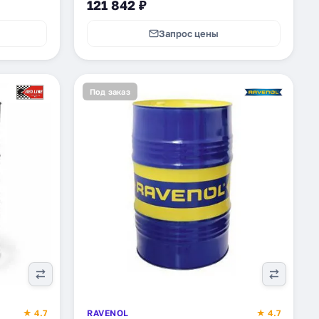
121 842 ₽
Запрос цены
Под заказ
★ 4.7
RAVENOL
★ 4.7