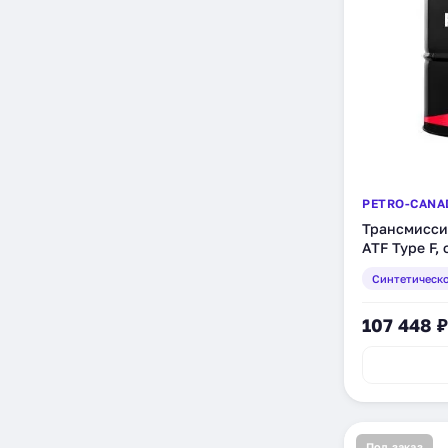
PETRO-CANA
Трансмисси
ATF Type F,
(ATFFDRM)
Синтетическ
107 448 ₽
Под заказ