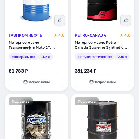
ГАЗПРОМНЕФТЬ
★ 4.6
PETRO-CANADA
★ 4.6
Моторное масло
Моторное масло Petro-
Газпромнефть Moto 2T,
Canada Supreme Synthetic
минеральное, 205 л
Blend 2-Stroke Small Engine,
Минеральное
205 л
Полусинтетическое
205 л
(2389906907)
полусинтетическое, 205 л
(TWOSTRDRM)
61 783 ₽
351 234 ₽
Запрос цены
Запрос цены
Под заказ
Под заказ