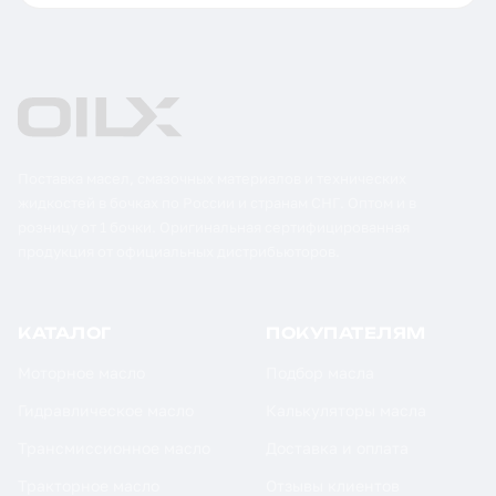
Поставка масел, смазочных материалов и технических
жидкостей в бочках по России и странам СНГ. Оптом и в
розницу от 1 бочки. Оригинальная сертифицированная
продукция от официальных дистрибьюторов.
КАТАЛОГ
ПОКУПАТЕЛЯМ
Моторное масло
Подбор масла
Гидравлическое масло
Калькуляторы масла
Трансмиссионное масло
Доставка и оплата
Тракторное масло
Отзывы клиентов