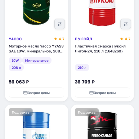
YACCO
★ 4.7
ЛУКОЙЛ
★ 4.7
Моторное масло Yacco YYAS3
Пластичная смазка Лукойл
SAE 10W, минеральное, 208 л
Литол-24, 210 л (1648260)
(32206)
10W
Минеральное
208 л
210 л
56 063 ₽
36 709 ₽
Запрос цены
Запрос цены
Под заказ
Под заказ