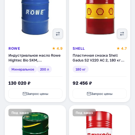
ROWE
★ 4.9
SHELL
★ 4.7
Индустриальное масло Rowe
Пластичная смазка Shell
Hightec Bio SKM,
Gadus S2 V220 AC 2, 180 кг
минеральное, 200 л (30450-
(550025252)
Минеральное
200 л
180 кг
200-03)
130 020 ₽
92 456 ₽
Запрос цены
Запрос цены
Под заказ
Под заказ