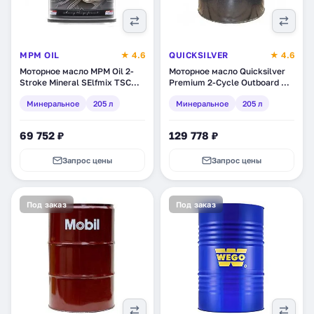
MPM OIL
★ 4.6
QUICKSILVER
★ 4.6
Моторное масло MPM Oil 2-
Моторное масло Quicksilver
Stroke Mineral SElfmix TSC
Premium 2-Cycle Outboard Oil
3/TC, минеральное, 205 л
TC-W3, минеральное, 205 л
Минеральное
205 л
Минеральное
205 л
(44205)
(323434234)
69 752 ₽
129 778 ₽
Запрос цены
Запрос цены
Под заказ
Под заказ