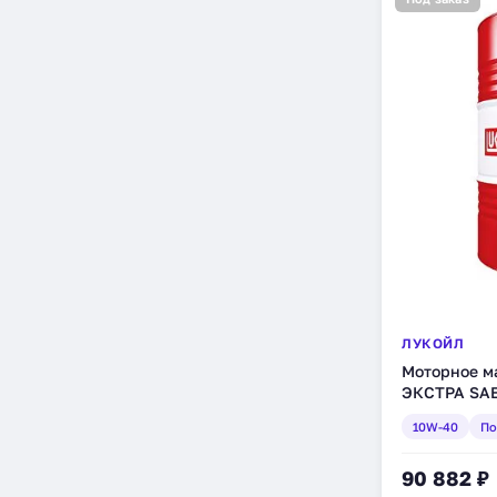
ЛУКОЙЛ
Моторное 
ЭКСТРА SAE
4/SJ, полус
10W-40
По
(227322)
90 882 ₽