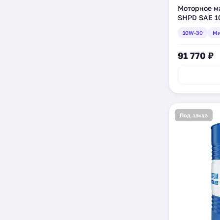
Моторное ма
SHPD SAE 1
л (1123105-2
10W-30
Ми
91 770 ₽
Под заказ