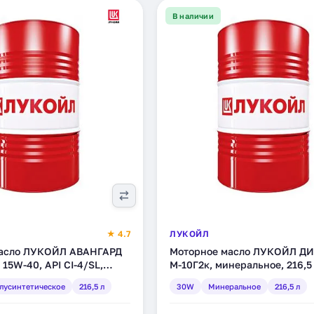
В наличии
★ 4.7
ЛУКОЙЛ
масло ЛУКОЙЛ АВАНГАРД
Моторное масло ЛУКОЙЛ Д
15W-40, API CI-4/SL,
М-10Г2к, минеральное, 216,5 
ческое, 216,5 л (227326)
лусинтетическое
216,5 л
30W
Минеральное
216,5 л