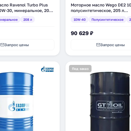
сло Ravenol Turbo Plus
Моторное масло Wego DE2 1
0W-30, минеральное, 208
полусинтетическое, 205 л
08)
(4627089062987)
неральное
208 л
10W-40
Полусинтетическое
2
90 629 ₽
Запрос цены
Запрос цены
Под заказ