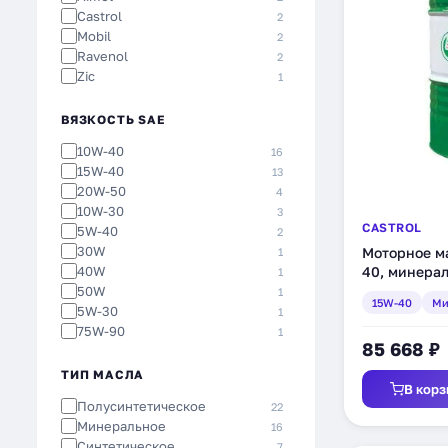
Castrol
2
Mobil
2
Ravenol
2
Zic
1
ВЯЗКОСТЬ SAE
10W-40
16
15W-40
13
20W-50
4
10W-30
3
CASTROL
5W-40
2
30W
Моторное ма
1
40W
40, минерал
1
50W
1
15W-40
Ми
5W-30
1
75W-90
1
85 668 ₽
ТИП МАСЛА
В корз
Полусинтетическое
22
Минеральное
16
Синтетическое
7