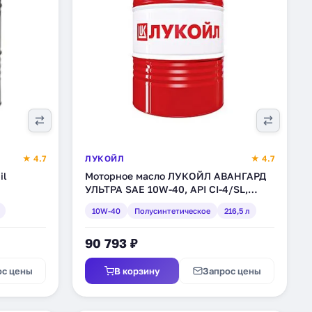
★ 4.7
ЛУКОЙЛ
★ 4.7
il
Моторное масло ЛУКОЙЛ АВАНГАРД
УЛЬТРА SAE 10W-40, API CI-4/SL,
0)
полусинтетическое, 216,5 л (227325)
10W-40
Полусинтетическое
216,5 л
90 793 ₽
ос цены
В корзину
Запрос цены