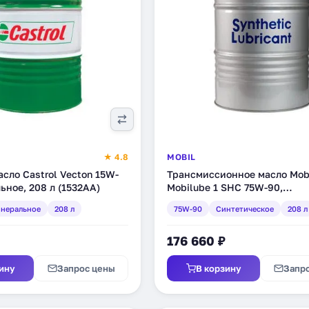
★ 4.8
MOBIL
сло Castrol Vecton 15W-
Трансмиссионное масло Mob
ьное, 208 л (1532AA)
Mobilube 1 SHC 75W-90,
синтетическое, 208 л (10448
неральное
208 л
75W-90
Синтетическое
208 л
176 660 ₽
ину
Запрос цены
В корзину
Запр