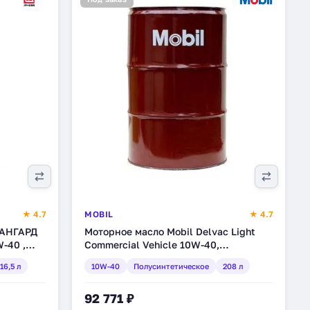
★ 4.7
MOBIL
★ 4.7
ВАНГАРД
Моторное масло Mobil Delvac Light
-40 ,
Commercial Vehicle 10W-40,
(3048583)
полусинтетическое, 208 л (153744)
16,5 л
10W-40
Полусинтетическое
208 л
92 771 ₽