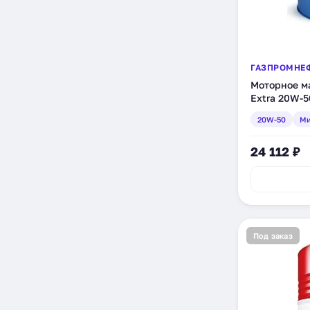
ГАЗПРОМНЕ
Моторное ма
Extra 20W-5
(238990123
20W-50
Ми
24 112 ₽
Под заказ