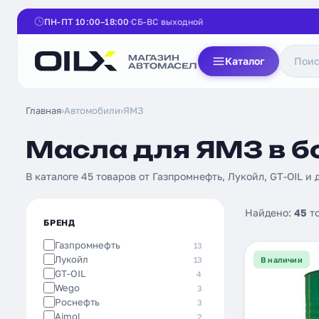
ПН-ПТ 10:00–18:00
СБ-ВС выходной
Каталог
Главная
›
Автомобили
›
ЯМЗ
Масла для ЯМЗ в б
В каталоге 45 товаров от Газпромнефть, Лукойл, GT-OIL и др
Найдено:
45
т
БРЕНД
Газпромнефть
13
Лукойл
13
В наличии
GT-OIL
4
Wego
3
Роснефть
3
Aimol
2