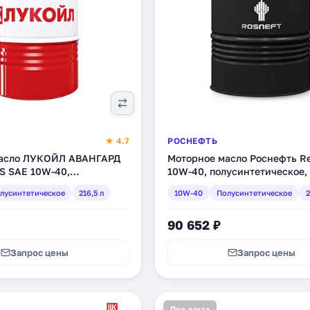
★ 4.7
РОСНЕФТЬ
масло ЛУКОЙЛ АВАНГАРД
Моторное масло Роснефть Re
S SAE 10W-40,
10W-40, полусинтетическое, 
ческое, 216,5 л (1646443)
(40620770)
лусинтетическое
216,5 л
10W-40
Полусинтетическое
2
90 652 ₽
Запрос цены
Запрос цены
Под заказ