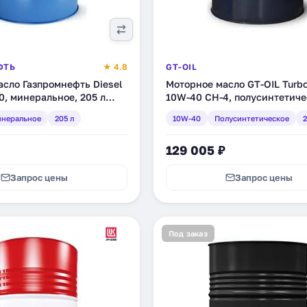
ФТЬ
★ 4.8
GT-OIL
сло Газпромнефть Diesel
Моторное масло GT-OIL Turb
0, минеральное, 205 л
10W-40 CH-4, полусинтетиче
9)
л (4665300010324)
неральное
205 л
10W-40
Полусинтетическое
2
129 005 ₽
Запрос цены
Запрос цены
Под заказ