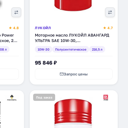
★ 4.8
ЛУКОЙЛ
★ 4.7
o Power
Моторное масло ЛУКОЙЛ АВАНГАРД
ское, 208
УЛЬТРА SAE 10W-30,
полусинтетическое, 216,5 л (227349)
08 л
10W-30
Полусинтетическое
216,5 л
95 846 ₽
Запрос цены
Под заказ