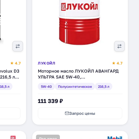
★ 4.7
ЛУКОЙЛ
★ 4.7
volux D3
Моторное масло ЛУКОЙЛ АВАНГАРД
216,5 л
УЛЬТРА SAE 5W-40,
полусинтетическое, 216,5 л (3037288)
16,5 л
5W-40
Полусинтетическое
216,5 л
111 339 ₽
Запрос цены
Под заказ