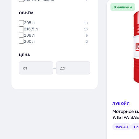
В наличии
ОБЪЁМ
205 л
18
216,5 л
16
208 л
9
200 л
2
ЦЕНА
—
ЛУКОЙЛ
Моторное 
УЛЬТРА SAE 
полусинтети
15W-40
По